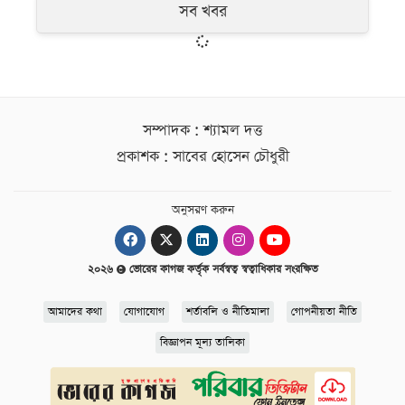
সব খবর
সম্পাদক : শ্যামল দত্ত
প্রকাশক : সাবের হোসেন চৌধুরী
অনুসরণ করুন
২০২৬
ভোরের কাগজ কর্তৃক সর্বস্বত্ব স্বত্বাধিকার সংরক্ষিত
আমাদের কথা
যোগাযোগ
শর্তাবলি ও নীতিমালা
গোপনীয়তা নীতি
বিজ্ঞাপন মূল্য তালিকা