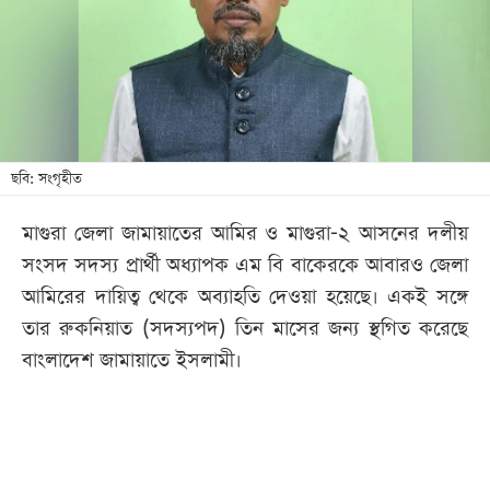
খেলা
বিনোদন
লাইফ
স্টাইল
শিক্ষা
ছবি: সংগৃহীত
তথ্যপ্রযুক্তি
মাগুরা জেলা জামায়াতের আমির ও মাগুরা-২ আসনের দলীয়
সব
সংসদ সদস্য প্রার্থী অধ্যাপক এম বি বাকেরকে আবারও জেলা
বিভাগ
আমিরের দায়িত্ব থেকে অব্যাহতি দেওয়া হয়েছে। একই সঙ্গে
তার রুকনিয়াত (সদস্যপদ) তিন মাসের জন্য স্থগিত করেছে
ছবি
বাংলাদেশ জামায়াতে ইসলামী।
ভিডিও
আর্কাইভ