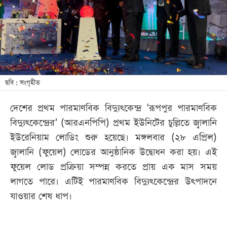
খেলা
বিনোদন
লাইফ
স্টাইল
শিক্ষা
ছবি : সংগৃহীত
তথ্যপ্রযুক্তি
দেশের প্রথম পারমাণবিক বিদ্যুৎকেন্দ্র ‘রূপপুর পারমাণবিক
সব
বিদ্যুৎকেন্দ্রের’ (আরএনপিপি) প্রথম ইউনিটের চুল্লিতে জ্বালানি
বিভাগ
ইউরেনিয়াম লোডিং শুরু হয়েছে। মঙ্গলবার (২৮ এপ্রিল)
জ্বালানি (ফুয়েল) লোডের আনুষ্ঠানিক উদ্বোধন করা হয়। এই
ছবি
ফুয়েল লোড প্রক্রিয়া সম্পন্ন করতে প্রায় এক মাস সময়
লাগতে পারে। এটিই পারমাণবিক বিদ্যুৎকেন্দ্রের উৎপাদনে
ভিডিও
যাওয়ার শেষ ধাপ।
আর্কাইভ