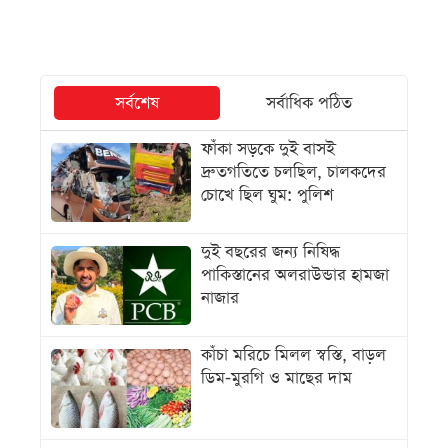
সর্বশেষ
সর্বাধিক পঠিত
ফাঁকা সড়কে দুই বাসই
দ্রুতগতিতে চলছিল, চালকদের
চোখে ছিল ঘুম: পুলিশ
দুই বছরের জন্য নিষিদ্ধ
পাকিস্তানের অলরাউন্ডার হামজা
নাজার
কাঁচা মরিচে মিলল স্বস্তি, বাড়ল
ডিম-মুরগি ও মাছের দাম