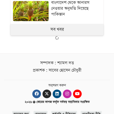
বাংলাদেশ থেকে আনারস
নেওয়ার অনুমতি দিয়েছে
পাকিস্তান
সব খবর
সম্পাদক : শ্যামল দত্ত
প্রকাশক : সাবের হোসেন চৌধুরী
অনুসরণ করুন
২০২৬
ভোরের কাগজ কর্তৃক সর্বস্বত্ব স্বত্বাধিকার সংরক্ষিত