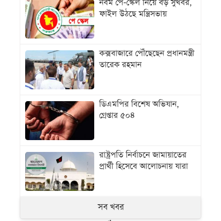
নবম পে-স্কেল নিয়ে বড় সুখবর,
ফাইল উঠছে মন্ত্রিসভায়
কক্সবাজারে পৌঁছেছেন প্রধানমন্ত্রী
তারেক রহমান
ডিএমপির বিশেষ অভিযান,
গ্রেপ্তার ৫০৪
রাষ্ট্রপতি নির্বাচনে জামায়াতের
প্রার্থী হিসেবে আলোচনায় যারা
সব খবর