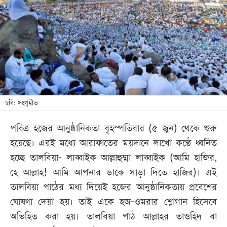
খেলা
বিনোদন
লাইফ
স্টাইল
শিক্ষা
তথ্যপ্রযুক্তি
ছবি: সংগৃহীত
সব
পবিত্র হজের আনুষ্ঠানিকতা বৃহস্পতিবার (৫ জুন) থেকে শুরু
বিভাগ
হয়েছে। এরই মধ্যে আরাফাতের ময়দানে লাখো কণ্ঠে ধ্বনিত
হচ্ছে তালবিয়া- লাব্বাইক আল্লাহুম্মা লাব্বাইক (আমি হাজির,
ছবি
হে আল্লাহ! আমি আপনার ডাকে সাড়া দিতে হাজির)। এই
তালবিয়া পাঠের মধ্য দিয়েই হজের আনুষ্ঠানিকতায় প্রবেশের
ভিডিও
ঘোষণা দেয়া হয়। তাই একে হজ-ওমরার শ্লোগান হিসেবে
অভিহিত করা হয়। তালবিয়া পাঠ আল্লাহর তাওহিদ বা
আর্কাইভ