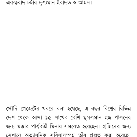
একত্ববাদ চর্চার দৃশ্যমান ইবাদত ও আমল।
আজকের
পত্রিকা
ই-
পেপার
সৌদি গেজেটের খবরে বলা হয়েছে, এ বছর বিশ্বের বিভিন্ন
দেশ থেকে আসা ১৫ লাখের বেশি মুসলমান হজ পালনের
জন্য মক্কার পার্শ্ববর্তী মিনায় সমবেত হয়েছেন। হাজিদের জন্য
সেখানে অত্যাধুনিক সুবিধাসম্পন্ন তাঁবু প্রস্তুত করা হয়েছে।