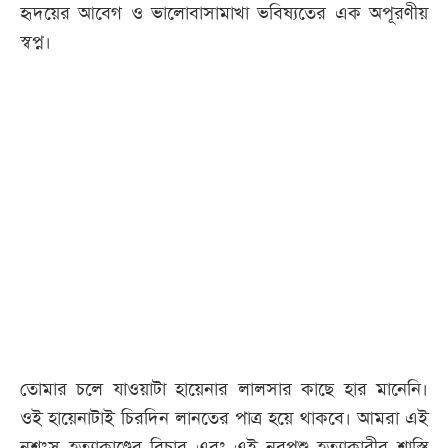
হৃদয়ের আবেগ ও ভালোবাসামাখা ভবিষ্যতের এক অপূরণীয়
স্বপ্ন।
তোমার চলে যাওয়াটা হায়েনার লালসার কাছে হার মানেনি।
ওই হায়েনাটাই চিরদিন লানতের পাত্র হয়ে থাকবে। আমরা এই
নৃশংস হত্যাকাণ্ডের বিচার এবং এই নরপশু হত্যাকারীর শাস্তি