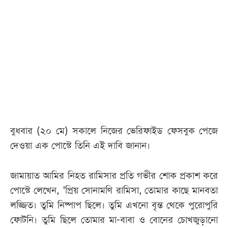
বুধবার (২০ মে) সকালে নিজের ভেরিফাইড ফেসবুক পেজে
দেওয়া এক পোস্টে তিনি এই দাবি জানান।
জামায়াত আমির নিহত রামিসার প্রতি গভীর শোক প্রকাশ করে
পোস্টে লেখেন, ‘প্রিয় সোনামণি রামিসা, তোমার কাছে মানবতা
লজ্জিত। তুমি নিষ্পাপ ছিলে। তুমি এখনো বৃন্ত থেকে পুরোপুরি
ফোটনি। তুমি ছিলে তোমার মা-বাবা ও বোনের চোখজুড়ানো