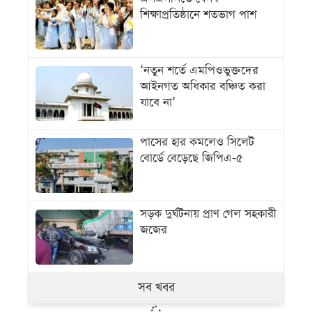
শিক্ষাপ্রতিষ্ঠানে শতভাগ পাশ
‘নতুন শর্তে এমপিওভুক্তদের
আইনগত অধিকার বঞ্চিত করা
যাবে না’
পাসের হার কমলেও সিলেট
বোর্ডে বেড়েছে জিপিএ-৫
সড়ক দুর্ঘটনায় প্রাণ গেল সহকারী
জজের
সব খবর