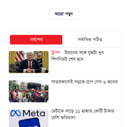
আরো পড়ুন
আজকের
পত্রিকা
ই-
সর্বশেষ
সর্বাধিক পঠিত
পেপার
ট্রাম্প
ইরানের সঙ্গে যুদ্ধটা খুব
শিগগিরই শেষ হবে
সাতসকালেই সড়কে প্রাণ গেল ৬ জনের
মেটাকে সাড়ে ১১ হাজার কোটি টাকার
বেশি জরিমানা