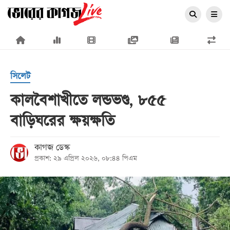
×
সিলেট
কালবৈশাখীতে লন্ডভণ্ড, ৮৫৫
বাড়িঘরের ক্ষয়ক্ষতি
প্রচ্ছদ
জাতীয়
কাগজ ডেস্ক
প্রকাশ: ২৯ এপ্রিল ২০২৬, ০৮:৪৪ পিএম
রাজনীতি
অর্থনীতি
আন্তর্জাতিক
সারাদেশ