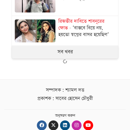
রিজভীর দাবিতে শাবনূরের
ক্ষোভ
‘বাস্তবে বিয়ে নয়,
হয়তো স্বপ্নের বাসর হয়েছিল’
সব খবর
সম্পাদক : শ্যামল দত্ত
প্রকাশক : সাবের হোসেন চৌধুরী
অনুসরণ করুন