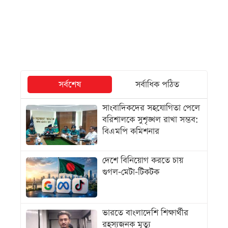
সর্বশেষ
সর্বাধিক পঠিত
সাংবাদিকদের সহযোগিতা পেলে
বরিশালকে সুশৃঙ্খল রাখা সম্ভব:
বিএমপি কমিশনার
দেশে বিনিয়োগ করতে চায়
গুগল-মেটা-টিকটক
ভারতে বাংলাদেশি শিক্ষার্থীর
রহস্যজনক মৃত্যু