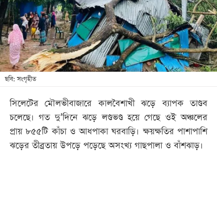
খেলা
বিনোদন
লাইফ
স্টাইল
শিক্ষা
ছবি: সংগৃহীত
তথ্যপ্রযুক্তি
সিলেটের মৌলভীবাজারে কালবৈশাখী ঝড়ে ব্যাপক তাণ্ডব
সব
চলেছে। গত দু’দিনে ঝড়ে লণ্ডভণ্ড হয়ে গেছে ওই অঞ্চলের
বিভাগ
প্রায় ৮৫৫টি কাঁচা ও আধপাকা ঘরবাড়ি। ক্ষয়ক্ষতির পাশাপাশি
ঝড়ের তীব্রতায় উপড়ে পড়েছে অসংখ্য গাছপালা ও বাঁশঝাড়।
ছবি
ভিডিও
আর্কাইভ