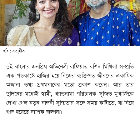
খেলা
বিনোদন
লাইফ
স্টাইল
শিক্ষা
ছবি : সংগৃহীত
তথ্যপ্রযুক্তি
দুই বাংলার জনপ্রিয় অভিনেত্রী রাফিয়াত রশিদ মিথিলা সম্প্রতি
সব
এক পডকাস্টে হাজির হয়ে নিজের ব্যক্তিগত জীবনের একাধিক
বিভাগ
অজানা তথ্য প্রথমবারের মতো প্রকাশ করেন। আর তার
দুদিনের মধ্যেই স্বামী, খ্যাতনামা পরিচালক সৃজিত মুখার্জিকে
ছবি
দেখা গেল নতুন বান্ধবী সুস্মিতার সঙ্গে সময় কাটাতে, যা নিয়ে
শুরু হয়েছে ব্যাপক জল্পনা।
ভিডিও
আর্কাইভ