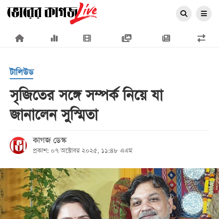
×
টালিউড
সৃজিতের সঙ্গে সম্পর্ক নিয়ে যা
জানালেন সুস্মিতা
প্রচ্ছদ
জাতীয়
কাগজ ডেস্ক
প্রকাশ: ০৭ অক্টোবর ২০২৫, ১১:৪৮ এএম
রাজনীতি
অর্থনীতি
আন্তর্জাতিক
সারাদেশ