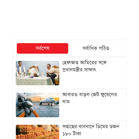
সর্বশেষ
সর্বাধিক পঠিত
হেফাজত আমিরের সঙ্গে
প্রধানমন্ত্রীর সাক্ষাৎ
আবারও বাড়ল জেট ফুয়েলের
দাম
সপ্তাহের ব্যবধানে ডিমের ডজন
১৮০ টাকা