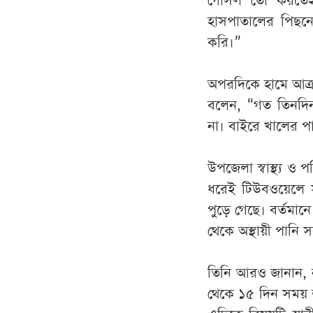
গোসল তো করতেই প
হাসপাতালের পিছন
করি।”
অপরদিকে হামে আক্র
বলেন, “গত তিনদিন 
না। বাইরে খালের পা
উপজেলা স্বাস্থ্য ও 
ধরেই টিউবওয়েলে স
পুড়ে গেছে। বর্তমা
থেকে অস্থায়ী পানি স
তিনি আরও জানান, 
থেকে ১৫ দিন সময় ল