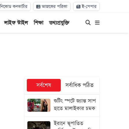
িকোড কনভার্টার
আজকের পত্রিকা
ই-পেপার
লাইফ স্টাইল
শিক্ষা
তথ্যপ্রযুক্তি
সর্বশেষ
সর্বাধিক পঠিত
শুটিং স্পটে জ্যান্ত সাপ
হাতে মালাইকার চমক
ইরানে ভূপাতিত