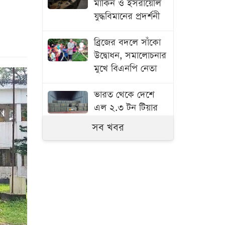
মার্কিন ও ইসরায়েলি
যুদ্ধবিমানের প্রদর্শনী
ব্রিজের বদলে সাঁকো
উদ্বোধন, সমালোচনার
মুখে বিএনপি নেতা
ভারত থেকে দেশে
এল ২.৩ টন টিয়ার
গ্যাস
সব খবর
আজ যেসব এলাকায়
৯ ঘণ্টা বিদ্যুৎ থাকবে
না
ইয়েমেনের সামরিক
ঘাঁটিতে হামলা, নিহত