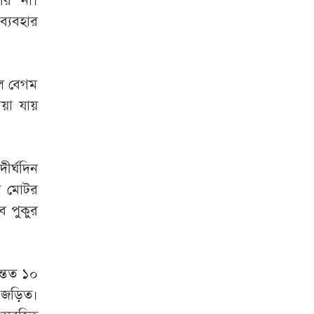
রি না।
্যবহার
জল বেগম
োয়া যায়
ীর্ঘদিন
ি মোটর
ে পুকুর
্তত ১০
ও জড়িত।