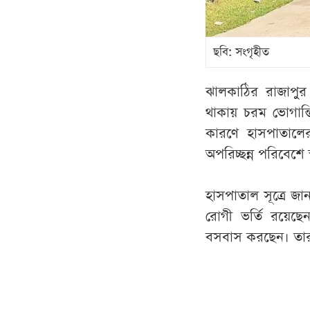
ছবি: সংগৃহীত
ঝালকাঠির রাজাপুর উ
থাকায় চরম ভোগান্ত
কারণে হাসপাতালের
অপরিচ্ছন্ন পরিবেশে স
হাসপাতাল সূত্রে জ
রোগী ভর্তি রয়েছে
বসবাস করছেন। তা