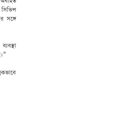
ে অবহিত
র সিভিল
র সঙ্গে
যবস্থা
ে।”
্মকভাবে