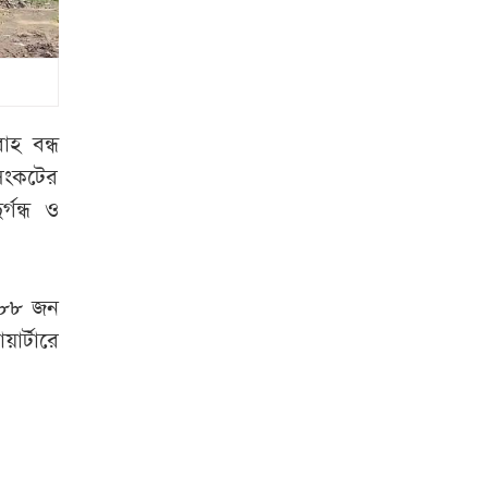
৫৮
ইতিহাসের পাতায়
আজকের দিন
শেখ হাসিনার সঙ্গেই
াহ বন্ধ
দেশে ফিরবেন সাকিব
 সংকটের
গন্ধ ও
শনিবার রাজধানীর
যেসব দোকানপাট-
মার্কেট বন্ধ
হ ৮৮ জন
র্টারে
ফাঁকা সড়কে দুই
বাসই দ্রুতগতিতে
চলছিল, চালকদের
চোখে ছিল ঘুম: পুলিশ