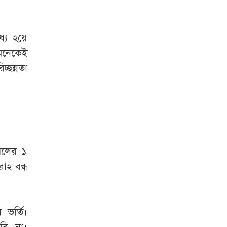
ধ্য হয়ে
 অনেকেই
্ছন্নতা
য়েলের ১
াহ বন্ধ
ভর্তি।