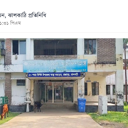
ন, ঝালকাঠি প্রতিনিধি
১১:৩১ পিএম