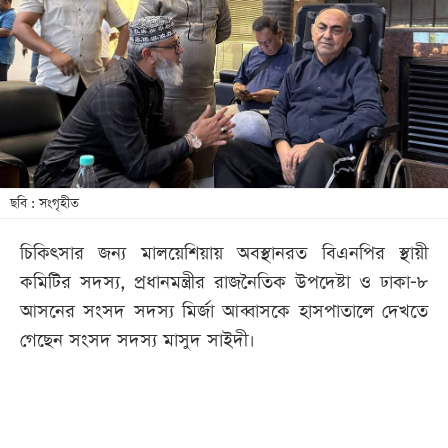
খেলা
বিনোদন
লাইফ
স্টাইল
শিক্ষা
তথ্যপ্রযুক্তি
ছবি : সংগৃহীত
সব
চিকিৎসার জন্য মালয়েশিয়ায় অবস্থানরত বিএনপির স্থায়ী
বিভাগ
কমিটির সদস্য, প্রধানমন্ত্রীর রাজনৈতিক উপদেষ্টা ও ঢাকা-৮
আসনের সংসদ সদস্য মির্জা আব্বাসকে হাসপাতালে দেখতে
ছবি
গেছেন সংসদ সদস্য মাসুদ সাইদী।
ভিডিও
আর্কাইভ