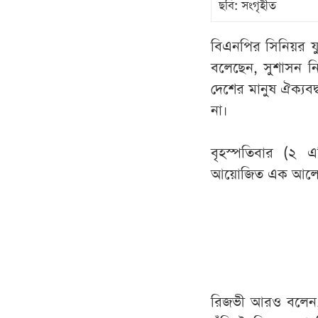
ছবি: সংগৃহীত
বিএনপির সিনিয়র যুগ
বলেছেন, সুশাসন নি
দেশের মানুষ ঐক্যব
না।
বৃহস্পতিবার (২ এপ
আয়োজিত এক আলোচ
রিজভী আরও বলেন, দেশ