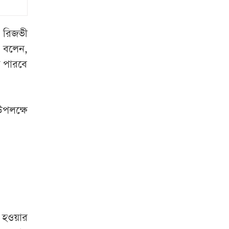
নেইমার
দাবি
সাবেক এজেন্টের
র রিজভী
জিডিপিতে পর্যটনের
ি বলেন,
অবদান ৬-৭ শতাংশে
ে পারবে
নিতে চাই: পর্যটনমন্ত্রী
হাসিনাকে ফেরাতে
৪০৪ শিক্ষকের
উপলক্ষে
তৎপরতা, ব্যবস্থা
নেওয়ার দাবি ঢাবি
উপাচার্যের
জ্বালানি সংকটে
ক্ষতিগ্রস্ত শিল্পে ঋণের
সুদ মওকুফের দাবি
ত হওয়ার
সেই ছাত্রদল নেতার