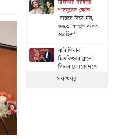
রিজভীর দাবিতে
শাবনূরের ক্ষোভ
‘বাস্তবে বিয়ে নয়,
হয়তো স্বপ্নের বাসর
হয়েছিল’
ব্রাজিলিয়ান
মিডফিল্ডার ব্রুনো
গিমারায়েসকে দলে
নিল আর্সেনাল
সব খবর
৫৭ বছরেও ভরপুর
যৌবন ধরে রাখার
রহস্য কী জেনিফারের
রিয়ালে গেলে ব্যালন
ডি’অর জিততেন