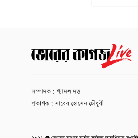
সম্পাদক : শ্যামল দত্ত
প্রকাশক : সাবের হোসেন চৌধুরী