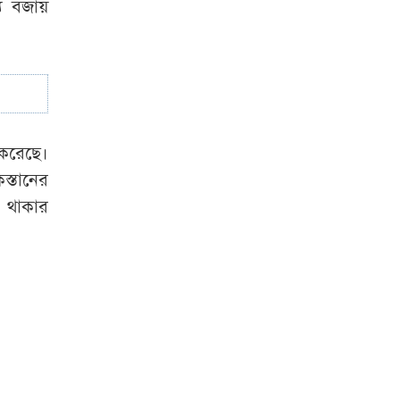
্য বজায়
মরদেহ নিয়ে থানা
ঘেরাও
মালয়েশিয়াকে গুঁড়িয়ে
বাংলাদেশের জয়
করেছে।
স্তানের
ধ থাকার