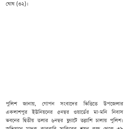
ঘোষ (৩২)।
পুলিশ জানায়, গোপন সংবাদের ভিত্তিতে উপজেলার
একলাশপুর ইউনিয়নের ৫নম্বর ওয়ার্ডের মা-মনি নিবাস
ভবনের দ্বিতীয় তলার ৬নম্বর ফ্ল্যাটে তল্লাশি চালায় পুলিশ।
অভিযানে মাদক কারবারি সাকিবের শয়ন কক্ষ থেকে ৩৯