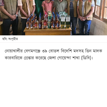
খেলা
বিনোদন
লাইফ
স্টাইল
শিক্ষা
ছবি: সংগৃহীত
তথ্যপ্রযুক্তি
নোয়াখালীর বেগমগঞ্জে ৩৯ বোতল বিদেশি মদসহ তিন মাদক
সব
কারবারিকে গ্রেপ্তার করেছে জেলা গোয়েন্দা শাখা (ডিবি)।
বিভাগ
ছবি
ভিডিও
আর্কাইভ