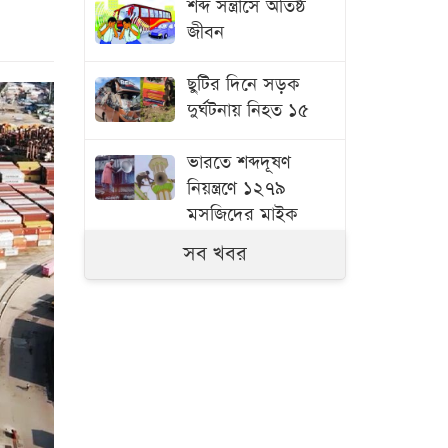
শব্দ সন্ত্রাসে অতিষ্ঠ
জীবন
ছুটির দিনে সড়ক
দুর্ঘটনায় নিহত ১৫
ভারতে শব্দদূষণ
নিয়ন্ত্রণে ১২৭৯
মসজিদের মাইক
অপসারণ
সব খবর
ধেয়ে আসছে
শক্তিশালী টাইফুন
‘ডলফিন’, ব্যাপক
ক্ষতির আশঙ্কা
বড় সুখবর দিল