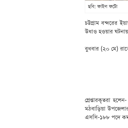
ছবি: ফাইল ফটো
চট্টগ্রাম বন্দরের 
উধাও হওয়ার ঘটনায় ব
বুধবার (২০ মে) রাত
গ্রেপ্তারকৃতরা হলে
মঠবাড়িয়া উপজেলার 
এসসি-১৮৮ পদে কর্