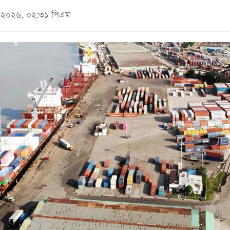
মে ২০২৬, ০২:৩১ পিএম