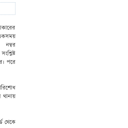
আকারের
 একসময়
নম্বর
্লিষ্ট
রে। পরে
র পরিশোধ
 থানায়
র্ড থেকে