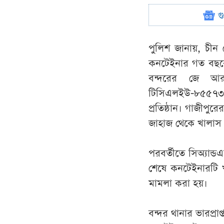
গ
পুলিশ জানায়, চীন
কনটেইনার গত বছর
বন্দরের জে আর
টিসিএলইউ-৮৫৫৭৩০
প্রতিষ্ঠান। গাজীপু
জাহাজ থেকে খালাস ক
পরবর্তীতে সিঅ্যান্ড
শেষে কনটেইনারটি 
মামলা করা হয়।
বন্দর থানার ভারপ্রাপ