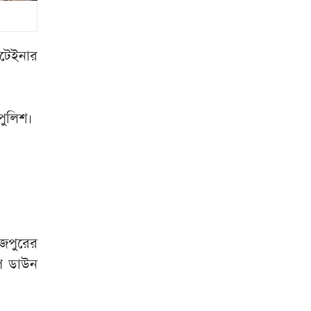
ফেসবুক
সিলেটে দুই বাসের
সংঘর্ষে নিহত ৮
নটেইনার
ট্রেনের ৪ বগি
লাইনচ্যুত, ঢাকা-
পুলিশ।
ময়মনসিংহ রুট বন্ধ
ফের বাড়ল তেলের
দাম, ভোগান্তিতে
ভোক্তারা
জুলাইযোদ্ধাদের
োজপুরের
তাড়িয়ে দিতে চাইলেন
িপ ডাউন
আইজিপি, স্বরাষ্ট্রমন্ত্রীর
নিষেধাজ্ঞা!