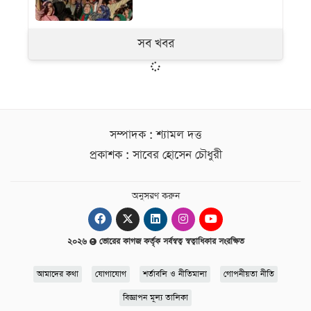
সব খবর
সম্পাদক : শ্যামল দত্ত
প্রকাশক : সাবের হোসেন চৌধুরী
অনুসরণ করুন
২০২৬
ভোরের কাগজ কর্তৃক সর্বস্বত্ব স্বত্বাধিকার সংরক্ষিত
আমাদের কথা
যোগাযোগ
শর্তাবলি ও নীতিমালা
গোপনীয়তা নীতি
বিজ্ঞাপন মূল্য তালিকা