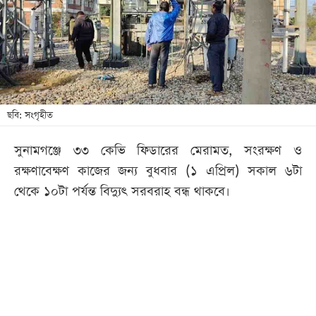
খেলা
বিনোদন
লাইফ
স্টাইল
শিক্ষা
ছবি: সংগৃহীত
তথ্যপ্রযুক্তি
সুনামগঞ্জে ৩৩ কেভি ফিডারের মেরামত, সংরক্ষণ ও
সব
রক্ষণাবেক্ষণ কাজের জন্য বুধবার (১ এপ্রিল) সকাল ৬টা
বিভাগ
থেকে ১০টা পর্যন্ত বিদ্যুৎ সরবরাহ বন্ধ থাকবে।
ছবি
ভিডিও
আর্কাইভ