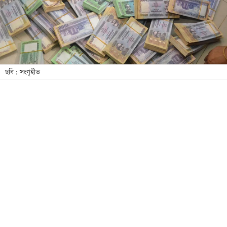
খেলা
বিনোদন
লাইফ
স্টাইল
ছবি : সংগৃহীত
শিক্ষা
তথ্যপ্রযুক্তি
সব
বিভাগ
ছবি
ভিডিও
আর্কাইভ