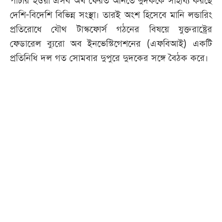
পাচার হওয়া এসব অর্থ ফেরত আনতে দুদককে সাহায্য করছে
দেশি-বিদেশি বিভিন্ন সংস্থা। তারই অংশ হিসেবে মানি লন্ডারিং
প্রতিরোধে যৌথ টাস্কফোর্স গঠনের বিষয়ে যুক্তরাষ্ট্রের
ফেডারেল ব্যুরো অব ইনভেস্টিগেশনের (এফবিআই) একটি
প্রতিনিধি দল গত সোমবার দুপুরে দুদকের সঙ্গে বৈঠক করে।