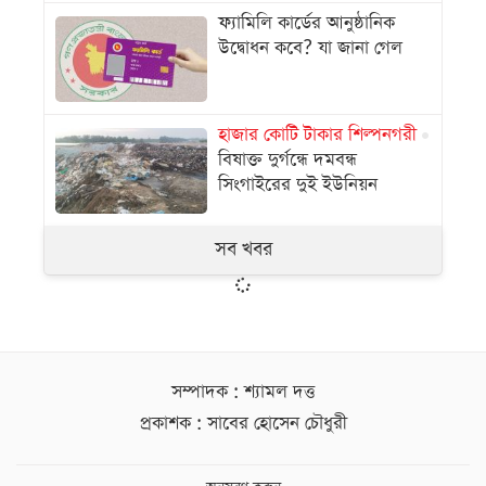
ফ্যামিলি কার্ডের আনুষ্ঠানিক
উদ্বোধন কবে? যা জানা গেল
হাজার কোটি টাকার শিল্পনগরী
বিষাক্ত দুর্গন্ধে দমবন্ধ
সিংগাইরের দুই ইউনিয়ন
সব খবর
সম্পাদক : শ্যামল দত্ত
প্রকাশক : সাবের হোসেন চৌধুরী