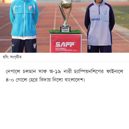
খেলা
বিনোদন
লাইফ
স্টাইল
শিক্ষা
তথ্যপ্রযুক্তি
ছবি: সংগৃহীত
সব
নেপালে চলমান সাফ অ-১৯ নারী চ্যাম্পিয়নশিপের ফাইনালে
বিভাগ
৪-০ গোলে হেরে বিদায় নিলো বাংলাদেশ।
ছবি
ভিডিও
আর্কাইভ