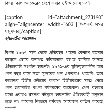
বিষয় ‘কাল ভয়ংকরের বেশে এবার ওই আসে সুন্দর’।
[caption id="attachment_278190"
align="aligncenter" width="603"]
শিল্পকর্ম: সমর
মজুমদার[/caption]
ছায়ানটের আয়োজন
বিগত ১৯৬৭ সাল থেকে প্রতিবছর পহেলা বৈশাখে রমনার
বটমূলে ভোরে অনাগত ভবিষ্যতকে স্বাগত জানিয়ে আসছে
ঐতিহ্যবাহী সংগঠন ছায়ানট। ১৯৭১-এর মুক্তিযুদ্ধকালীন আর
গেল বছর বাদে সত্য সুন্দরের গান একবারও থামেনি। তবে
করোনার দ্বিতীয় ঢেউয়ের কারণে দ্বিতীয়বারের মতো থেমে
গেল ছায়ানটের বাংলা বর্ষবরণের আয়োজন। গেল বছরের
মতো এবারও রমনার বটমূলে ছায়ানটের ঐতিহ্যবাহী অনুষ্ঠান
হচ্ছে না। করোনা নিয়ন্ত্রণে বর্ষবরণ আয়োজন বাতিল করেছে