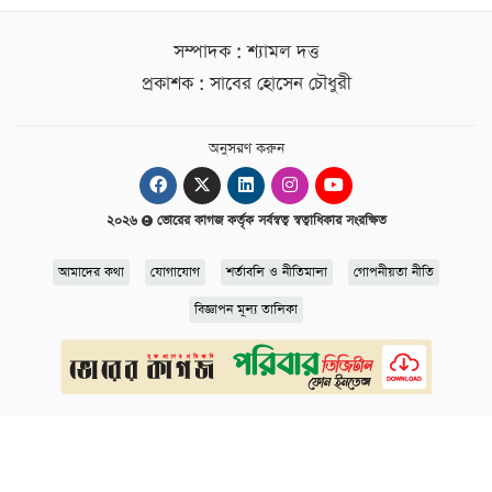
সম্পাদক : শ্যামল দত্ত
প্রকাশক : সাবের হোসেন চৌধুরী
অনুসরণ করুন
২০২৬
ভোরের কাগজ কর্তৃক সর্বস্বত্ব স্বত্বাধিকার সংরক্ষিত
আমাদের কথা
যোগাযোগ
শর্তাবলি ও নীতিমালা
গোপনীয়তা নীতি
বিজ্ঞাপন মূল্য তালিকা