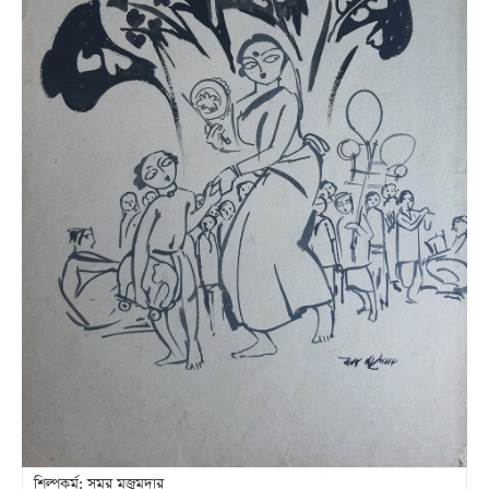
শিল্পকর্ম: সমর মজুমদার