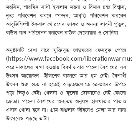
মহসিন, শারমিন সাথী ইসলাম ময়না ও বিমান চন্দ্র বিশ্বাস,
নৃত্য পরিবেশন করবে স্পন্দন, আবৃত্তি পরিবেশন করবেন
আবৃত্তিশিল্পী ইকবাল খোরশেদ জাফর ও অনন্যা লাবনী পুতুল,
বাউল গান পরিবেশন করবেন বাউল দেলোয়ার ও সোনিয়া।
অনুষ্ঠানটি দেখা যাবে মুক্তিযুদ্ধ জাদুঘরের ফেসবুক পেজে
(https://www.facebook.com/liberationwarmuse
করোনাকালের মন্দা হওয়ায় বিবর্ণ এবার পহেলা বৈশাখের সব
উৎসব আয়োজন। ইলিশের বাজারে আর ধুম নেই। বৈশাখী
উৎসব শুরু হতে না হতেই আড়তগুলোতে ক্রেতাদের উপচে
পড়া ভিড়ও নেই। খেলনা ও ফুলের দোকানেও নেই কোনো
ক্রেতা। পহেলা বৈশাখের অন্যতম অনুষঙ্গ হালখাতার পাতাও
এবার খোলা হবে না। গ্রাম-বাঙলার জীবনেও মেলা আর নানা
উৎসবেও পড়ছে ভাটা।