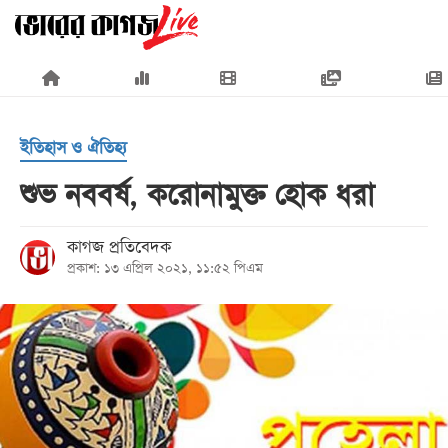
×
ইতিহাস ও ঐতিহ্য
শুভ নববর্ষ, করোনামুক্ত হোক ধরা
প্রচ্ছদ
কাগজ প্রতিবেদক
প্রকাশ: ১৩ এপ্রিল ২০২১, ১১:৫২ পিএম
জাতীয়
রাজনীতি
অর্থনীতি
আন্তর্জাতিক
সারাদেশ