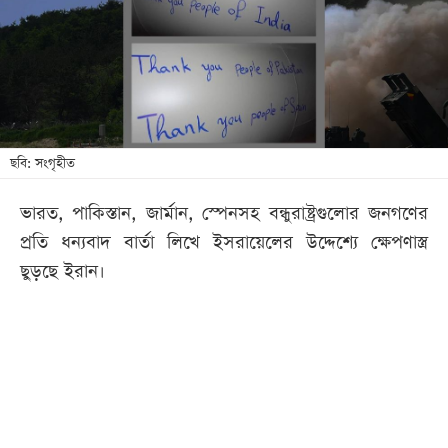
খেলা
বিনোদন
লাইফ
স্টাইল
শিক্ষা
ছবি: সংগৃহীত
তথ্যপ্রযুক্তি
ভারত, পাকিস্তান, জার্মান, স্পেনসহ বন্ধুরাষ্ট্রগুলোর জনগণের
সব
প্রতি ধন্যবাদ বার্তা লিখে ইসরায়েলের উদ্দেশ্যে ক্ষেপণাস্ত্র
বিভাগ
ছুড়ছে ইরান।
ছবি
ভিডিও
আর্কাইভ