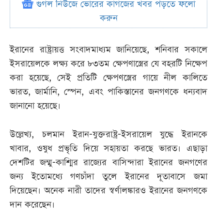
গুগল নিউজে ভোরের কাগজের খবর পড়তে ফলো
করুন
ইরানের রাষ্ট্রায়ত্ত সংবাদমাধ্যম জানিয়েছে, শনিবার সকালে
ইসরায়েলকে লক্ষ্য করে ৮৩তম ক্ষেপণাস্ত্রের যে বহরটি নিক্ষেপ
করা হয়েছে, সেই প্রতিটি ক্ষেপণস্ত্রের গায়ে নীল কালিতে
ভারত, জার্মানি, স্পেন, এবং পাকিস্তানের জনগণকে ধন্যবাদ
জানানো হয়েছে।
উল্লেখ্য, চলমান ইরান-যুক্তরাষ্ট্র-ইসরায়েল যুদ্ধে ইরানকে
খাবার, ওষুধ প্রভৃতি দিয়ে সহায়তা করছে ভারত। এছাড়া
দেশটির জম্মু-কাশ্মির রাজ্যের বাসিন্দারা ইরানের জনগণের
জন্য ইতোমধ্যে গণচাঁদা তুলে ইরানের দূতাবাসে জমা
দিয়েছেন। অনেক নারী তাদের স্বর্ণালঙ্কারও ইরানের জনগণকে
দান করেছেন।