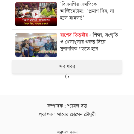
‘বিএনপির এমপিকে
আল্টিমেটাম!’ ‘প্রমাণ দিন, না
হলে মামলা!’
রাশেদ তিতুমীর
শিক্ষা, সংস্কৃতি
ও খেলাধুলায় গুরুত্ব দিয়ে
সুনাগরিক গড়তে হবে
সব খবর
সম্পাদক : শ্যামল দত্ত
প্রকাশক : সাবের হোসেন চৌধুরী
অনুসরণ করুন