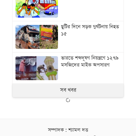
ছুটির দিনে সড়ক দুর্ঘটনায় নিহত
১৫
ভারতে শব্দদূষণ নিয়ন্ত্রণে ১২৭৯
মসজিদের মাইক অপসারণ
সব খবর
সম্পাদক : শ্যামল দত্ত