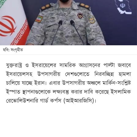
খেলা
বিনোদন
লাইফ
স্টাইল
শিক্ষা
ছবি: সংগৃহীত
তথ্যপ্রযুক্তি
যুক্তরাষ্ট্র ও ইসরায়েলের সামরিক আগ্রাসনের পাল্টা জবাবে
সব
ইসরায়েলসহ উপসাগরীয় দেশগুলোতে নিরবচ্ছিন্ন হামলা
বিভাগ
চালিয়ে যাচ্ছে ইরান। এবার উপসাগরীয় অঞ্চলে মার্কিন-সংশ্লিষ্ট
ইস্পাত স্থাপনাগুলোকে লক্ষ্যবস্তু করার দাবি করেছে ইসলামিক
ছবি
রেভোলিউশনারি গার্ড কর্পস (আইআরজিসি)।
ভিডিও
আর্কাইভ