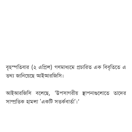
আজকের
পত্রিকা
ই-
পেপার
বৃহস্পতিবার (২ এপ্রিল) গণমাধ্যমে প্রচারিত এক বিবৃতিতে এ
তথ্য জানিয়েছে আইআরজিসি।
আইআরজিসি বলেছে, ‘উপসাগরীয় স্থাপনাগুলোতে তাদের
সাম্প্রতিক হামলা 'একটি সতর্কবার্তা'।’