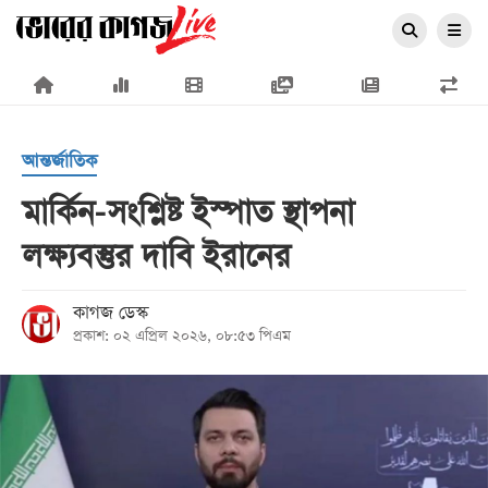
×
আন্তর্জাতিক
মার্কিন-সংশ্লিষ্ট ইস্পাত স্থাপনা
লক্ষ্যবস্তুর দাবি ইরানের
প্রচ্ছদ
জাতীয়
কাগজ ডেস্ক
প্রকাশ: ০২ এপ্রিল ২০২৬, ০৮:৫৩ পিএম
রাজনীতি
অর্থনীতি
আন্তর্জাতিক
সারাদেশ