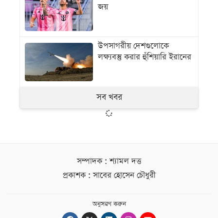
জয়
উপসাগরীয় দেশগুলোকে
লক্ষ্যবস্তু করার হুঁশিয়ারি ইরানের
সব খবর
সম্পাদক : শ্যামল দত্ত
প্রকাশক : সাবের হোসেন চৌধুরী
অনুসরণ করুন