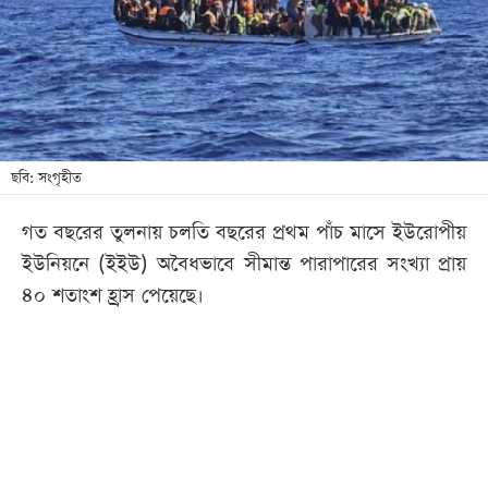
খেলা
বিনোদন
লাইফ
স্টাইল
শিক্ষা
ছবি: সংগৃহীত
তথ্যপ্রযুক্তি
গত বছরের তুলনায় চলতি বছরের প্রথম পাঁচ মাসে ইউরোপীয়
সব
ইউনিয়নে (ইইউ) অবৈধভাবে সীমান্ত পারাপারের সংখ্যা প্রায়
বিভাগ
৪০ শতাংশ হ্রাস পেয়েছে।
ছবি
ভিডিও
আর্কাইভ