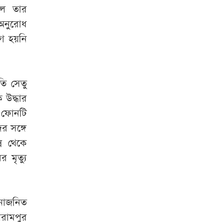
ুল তার
অনুরোধ
গ হয়নি
তি সেতু
 উদ্ধার
ল ফোনটি
র সঙ্গে
সে থেকে
 মৃত্যু
টনাজনিত
ারামপুর