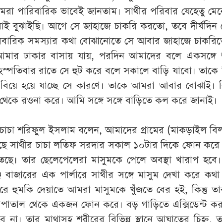
আমরা পারিবারিক ভাবেই জানতাম। সাথীর পরিবার যেহেতু মেনে
াই বুঝাইছি। আগে সে জাহাজে চাকরি করতো, তবে দীর্ঘদিন
রিবারিক সমস্যার কথা বোঝানোতে সে আবার জাহাজে চাকরিত
আমার ঢাকার বাসায় যায়, পরদিন আমাদের বলে একসঙ্গে শু
 বৃহস্পতিবার রাতে সে হুট করে বলে সকালে বাড়ি যাবো। তাকে 
বিয়ে হয়ে যাচ্ছে সে কারণে। তাকে আমরা আবার বোঝাই। কিন
া থেকে রওনা করে। আমি সঙ্গে সঙ্গে বাড়িতে কল করে জানাই।
চাচা শরিফুল ইসলাম বলেন, আমাদের গ্রামের (মাকড়াইল বি
াছে সাথীর চাচা লতিফ সরদার সকাল ১০টার দিকে ফোন করে 
েছে। তার ছেলেপেলেরা মাসুমকে পেলে অবস্থা খারাপ হবে
 বাজারের এক পার্লারে সাথীর সঙ্গে মাসুম দেখা করে কথ
ে হুমকি দেয়াতে আমরা মাসুমকে খুঁজতে বের হই, কিন্তু 
াসপাতাল থেকে একজন ফোন করে। বড় গাড়িতে এক্সিডেন্ট ক
ে না। তার মাথাসহ শরীরের বিভিন্ন স্থানে আঘাতের চিহ্ন, 