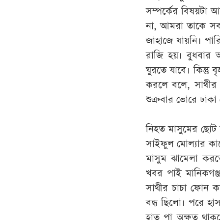
সম্পর্কের বিষয়টা 
না, আমরা তাকে সব
জাহাজে যায়নি। পা
রাজি হয়। বুধবার 
ঘুরতে যাবে। কিন্তু
করলে বলে, সাথীর 
শুক্রবার ভোরে ঢাক
নিহত মাসুমের ছোট 
সাইফুল মোল্যার ক
মাসুম ঝামেলা করত
খবর পাই মানিকগঞ্জ
সাথীর চাচা ফোন কর
বন্ধ ছিলো। পরে হ
হাত পা অক্ষত থাকব