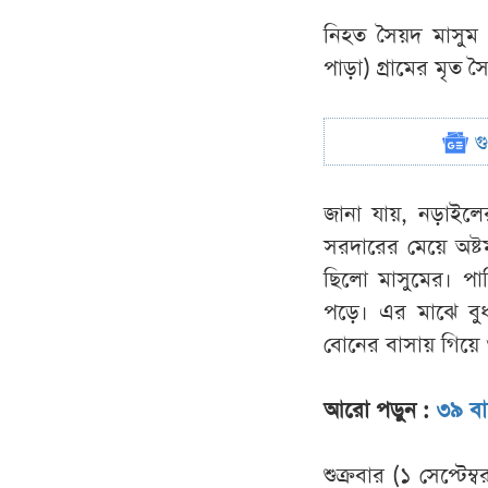
নিহত সৈয়দ মাসুম
পাড়া) গ্রামের মৃত
গ
জানা যায়, নড়াইলে
সরদারের মেয়ে অষ্টম 
ছিলো মাসুমের। পার
পড়ে। এর মাঝে বুধ
বোনের বাসায় গিয়ে
আরো পড়ুন :
৩৯ বাং
শুক্রবার (১ সেপ্টে