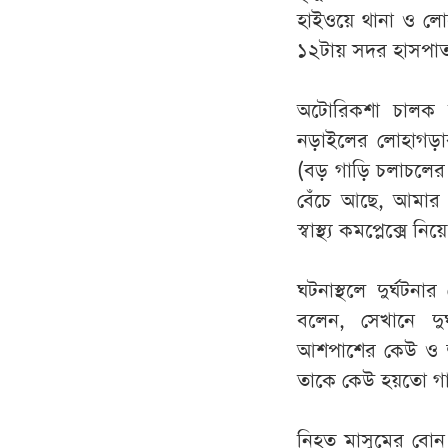
হাইওয়ে থানা ও লো
১২টায় সদর হাসপাত
অটোরিকশা চালক স
নড়াইলের লোহাগড়ার
(বড় গাড়ি চলাচলের
বেঁচে আছে, আমার 
স্বাস্থ্য কমপ্লেক্সে ন
ঘটনাস্থলে দুর্ঘট
বলেন, সেখানে দু
আশপাশের কেউ ও দুর
তাকে কেউ হয়তো গা
নিহত মাসুমের বোন 