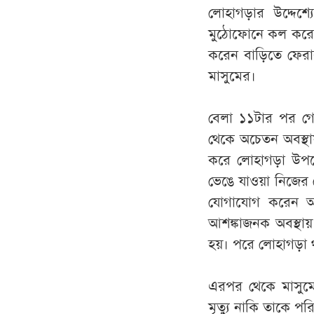
লোহাগড়ার উদ্দেশ
মুঠোফোনে কল করে 
করেন বাড়িতে ফের
মাসুমের।
বেলা ১১টার পর গোপ
থেকে অচেতন অবস্থা
করে লোহাগড়া উপজেল
ভেঙে যাওয়া নিজের 
যোগাযোগ করেন অটোর
আশঙ্কাজনক অবস্থায় 
হয়। পরে লোহাগড়া 
এরপর থেকে মাসুমের
মৃত্যু নাকি তাকে প