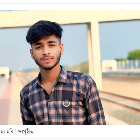
াহ। ছবি : সংগৃহীত