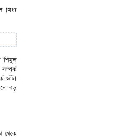
‘গুপ্ত আওয়ামী লীগ’
 (মধ্য
প্রশ্নে যা বললেন
রুমিন ফারহানা
 শিমুল
 সম্পর্ক
ে ভাঁটা
ানে বড়
ডা থেকে