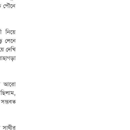
ত পৌনে
ী নিয়ে
ড় লেনে
ে দেখি
োহাগড়া
জন আরো
ছিলাম,
 সম্ভবত
র সাথীর