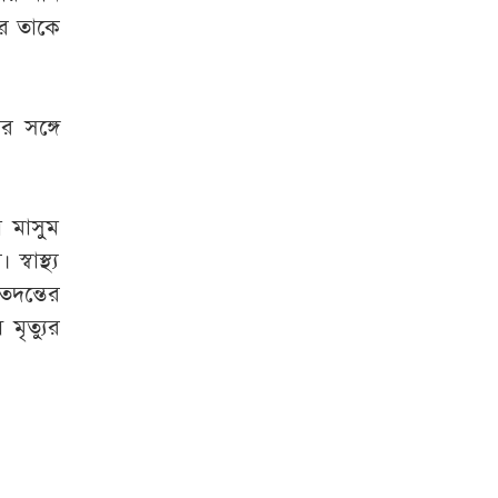
র তাকে
র সঙ্গে
া মাসুম
্বাস্থ্য
তদন্তের
মৃত্যুর