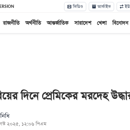
ভিডিও
আর্কাইভ
ইউন
ERSION
রাজনীতি
অর্থনীতি
আন্তর্জাতিক
সারাদেশ
খেলা
বিনোদন
বিয়ের দিনে প্রেমিকের মরদেহ উদ্ধা
িনিধি
আগস্ট ২০২৫, ১২:০৬ পিএম