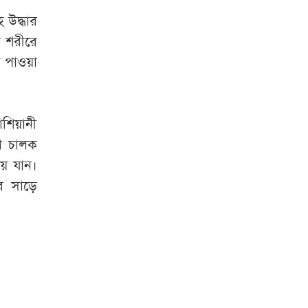
জুলাই শহীদের স্ত্রী
 উদ্ধার
মনোহরদীতে পানিতে
র শরীরে
ডুবে দুই ভাইয়ের মৃত্যু
য় পাওয়া
সৌদি আরব,
পাকিস্তান ও তুরস্কের
াশিয়ানী
যৌথ প্রতিরক্ষা চুক্তি
স্বাক্ষর
া চালক
য়ে যান।
লিবিয়া থেকে দেশে
ুর সাড়ে
ফিরলেন আরও ৩৪০
বাংলাদেশি
‘মিষ্টি ভাবমূর্তি
নায়িকার, কিন্তু অর্থের
বিনিময়ে ঘনিষ্ঠ হন’