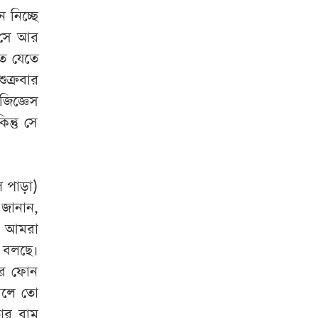
 নিচ্ছে
 সে আর
ে যেতে
ক্রবার
জিজ্ঞেস
্তু সে
ল পাড়া)
জানান,
। আমরা
া বলছে।
তার ফোন
রলে তো
তার বাম