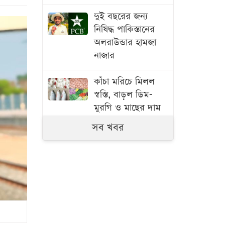
দুই বছরের জন্য
নিষিদ্ধ পাকিস্তানের
অলরাউন্ডার হামজা
নাজার
কাঁচা মরিচে মিলল
স্বস্তি, বাড়ল ডিম-
মুরগি ও মাছের দাম
সব খবর
বাংলাদেশ থেকে
আনারস নেওয়ার
অনুমতি দিয়েছে
পাকিস্তান
স্বামী হত্যার বিচার ও
একটি চাকরি চান