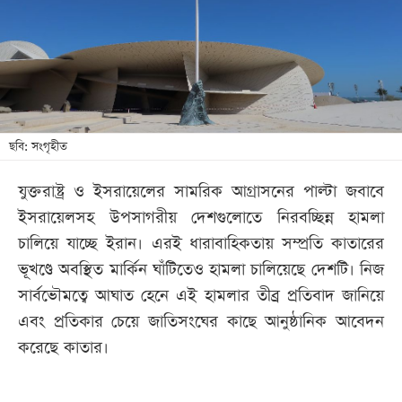
খেলা
বিনোদন
লাইফ
স্টাইল
শিক্ষা
ছবি: সংগৃহীত
তথ্যপ্রযুক্তি
যুক্তরাষ্ট্র ও ইসরায়েলের সামরিক আগ্রাসনের পাল্টা জবাবে
সব
ইসরায়েলসহ উপসাগরীয় দেশগুলোতে নিরবচ্ছিন্ন হামলা
বিভাগ
চালিয়ে যাচ্ছে ইরান। এরই ধারাবাহিকতায় সম্প্রতি কাতারের
ভূখণ্ডে অবস্থিত মার্কিন ঘাঁটিতেও হামলা চালিয়েছে দেশটি। নিজ
ছবি
সার্বভৌমত্বে আঘাত হেনে এই হামলার তীব্র প্রতিবাদ জানিয়ে
এবং প্রতিকার চেয়ে জাতিসংঘের কাছে আনুষ্ঠানিক আবেদন
ভিডিও
করেছে কাতার।
আর্কাইভ