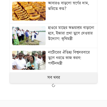
আবারও বাড়লো স্বর্ণের দাম,
ভরিতে কত?
হাওরে মাছের অভয়াশ্রম বাড়ানো
হবে, ইজারা প্রথা তুলে দেওয়ার
উদ্যোগ: কৃষিমন্ত্রী
নাটোরের ঐতিহ্য বিশ্বদরবারে
তুলে ধরতে কাজ করব:
পর্যটনমন্ত্রী
সব খবর