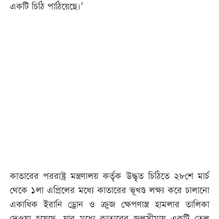
একটি চিঠি পাঠিয়েছে।‘
কাতারের পররাষ্ট্র মন্ত্রণালয় কর্তৃক উদ্ধৃত চিঠিতে ২৮শে মার্চ
থেকে ১লা এপ্রিলের মধ্যে কাতারের ভূখণ্ড লক্ষ্য করে চালানো
একাধিক ইরানি ড্রোন ও ক্রুজ ক্ষেপণাস্ত্র হামলার তালিকা
দেওয়া হয়েছে, যার মধ্যে কাতারের জলসীমায় একটি তেল