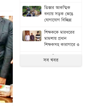
তিস্তার আকস্মিক
বন্যায় সড়ক ভেঙে
যোগাযোগ বিচ্ছিন্ন
শিক্ষককে মারধরের
মামলায় প্রধান
শিক্ষকসহ কারাগারে ৩
সাতক্ষীরায় ৬ কোটি
সব খবর
টাকার ‘কুশ’ মাদক
জব্দ, আটক ১
জুলাই গণঅভ্যুত্থানের
তথ্যচিত্রে ত্রুটি,
মুক্তিযুদ্ধ মন্ত্রণালয়ের
দুঃখ প্রকাশ