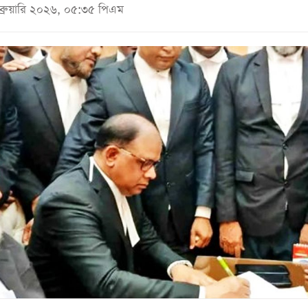
েব্রুয়ারি ২০২৬, ০৫:৩৫ পিএম