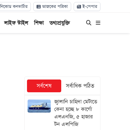
িকোড কনভার্টার
আজকের পত্রিকা
ই-পেপার
লাইফ স্টাইল
শিক্ষা
তথ্যপ্রযুক্তি
সর্বশেষ
সর্বাধিক পঠিত
জ্বালানি চাহিদা মেটাতে
কেনা হচ্ছে ৮ কার্গো
এলএনজি, ৫ হাজার
টন এলপিজি