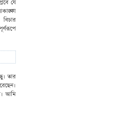
্লবে যে
ঙ্ক্ষা
ব বিচার
্ণরূপে
ধু। তার
করেছেন।
ম। আমি