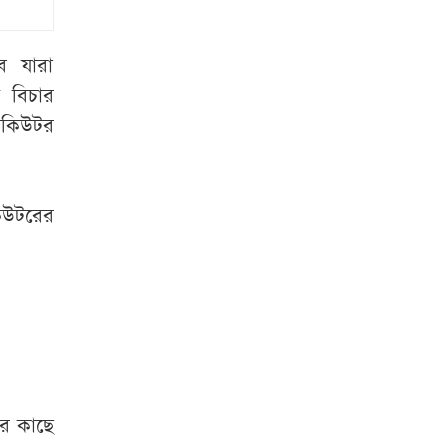
রাষ্ট্রপতি হতে লাগবে
যেসব যোগ্যতা
ে যারা
 বিচার
রাষ্ট্রপতি নির্বাচনের
সিকিউটর
ভোটার তালিকা প্রকাশ
বিটিভির মহাপরিচালক
হলেন কাজী জেসিন
কিউটরের
চুরির চেষ্টা ব্যর্থ,
শিকলে বেঁধে রাখা
হলো যুবককে
শেরপুর সীমান্ত
বিজিবির অভিযান, ৮১
লাখ টাকার ভারতীয়
ার কাছে
ওষুধ জব্দ