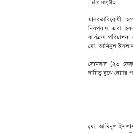
ছবি: সংগৃহীত
মানবতাবিরোধী অপ
নিরপরাধ তারা হয়র
কার্যক্রম পরিচালন
মো. আমিনুল ইসলা
সোমবার (২৩ ফেব্রুয়
দায়িত্ব বুঝে নেয়া
মো. আমিনুল ইসলাম ব