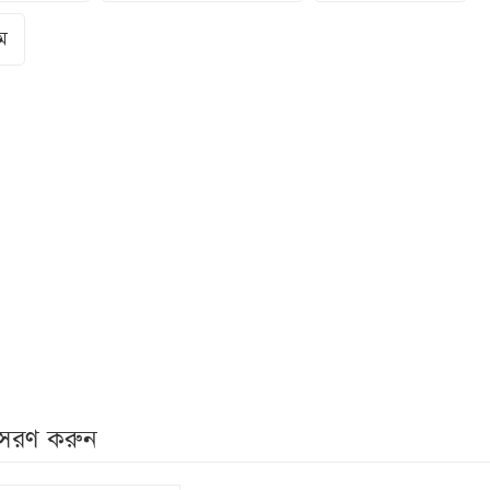
ম
নুসরণ করুন