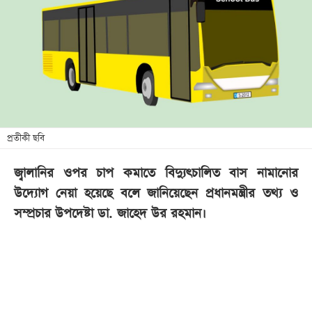
খেলা
বিনোদন
লাইফ
স্টাইল
শিক্ষা
তথ্যপ্রযুক্তি
প্রতীকী ছবি
সব
জ্বালানির ওপর চাপ কমাতে বিদ্যুৎচালিত বাস নামানোর
বিভাগ
উদ্যোগ নেয়া হয়েছে বলে জানিয়েছেন প্রধানমন্ত্রীর তথ্য ও
সম্প্রচার উপদেষ্টা ডা. জাহেদ উর রহমান।
ছবি
ভিডিও
আর্কাইভ