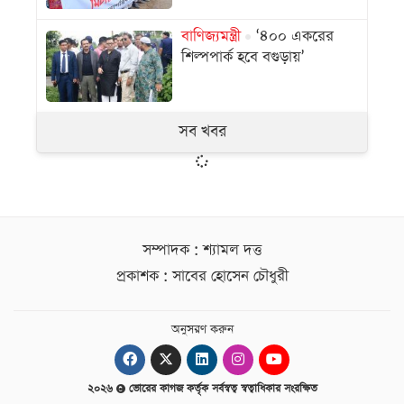
বাণিজ্যমন্ত্রী
‘৪০০ একরের
শিল্পপার্ক হবে বগুড়ায়’
সব খবর
সম্পাদক : শ্যামল দত্ত
প্রকাশক : সাবের হোসেন চৌধুরী
অনুসরণ করুন
২০২৬
ভোরের কাগজ কর্তৃক সর্বস্বত্ব স্বত্বাধিকার সংরক্ষিত