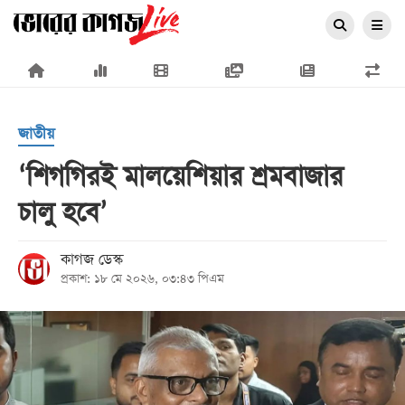
×
জাতীয়
‘শিগ‌গিরই মালয়েশিয়ার শ্রমবাজার
চালু হ‌বে’
প্রচ্ছদ
জাতীয়
কাগজ ডেস্ক
প্রকাশ: ১৮ মে ২০২৬, ০৩:৪৩ পিএম
রাজনীতি
অর্থনীতি
আন্তর্জাতিক
সারাদেশ