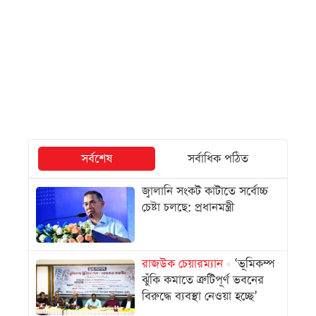
সর্বশেষ
সর্বাধিক পঠিত
জ্বালানি সংকট কাটাতে সর্বোচ্চ
চেষ্টা চলছে: প্রধানমন্ত্রী
রাজউক চেয়ারম্যান
‘ভূমিকম্প
ঝুঁকি কমাতে ত্রুটিপূর্ণ ভবনের
বিরুদ্ধে ব্যবস্থা নেওয়া হচ্ছে’