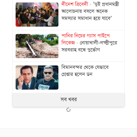
দীনেশ ত্রিবেদী
‘দুই প্রধানমন্ত্রী
আলোচনায় বসলে অনেক
সমস্যার সমাধান হয়ে যাবে’
পানির নিচের গ্যাস পাইপে
লিকেজ
নোয়াখালী-লক্ষ্মীপুরে
সরবরাহ বন্ধে দুর্ভোগ
বিমানবন্দর থেকে যেভাবে
গ্রেপ্তার হলেন ডন
সব খবর