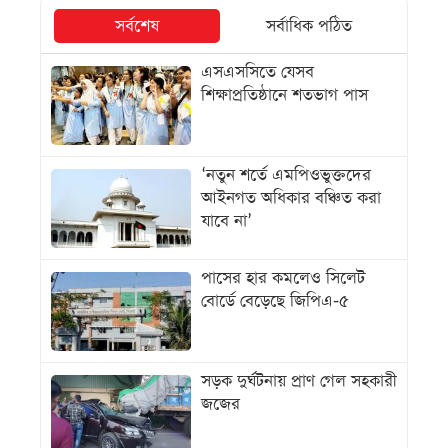
সর্বশেষ
সর্বাধিক পঠিত
এসএসসিতে যেসব
শিক্ষাপ্রতিষ্ঠানে শতভাগ পাস
‘নতুন শর্তে এমপিওভুক্তদের
আইনগত অধিকার বঞ্চিত করা
যাবে না’
পাসের হার কমলেও সিলেট
বোর্ডে বেড়েছে জিপিএ-৫
সড়ক দুর্ঘটনায় প্রাণ গেল সহকারী
জজের