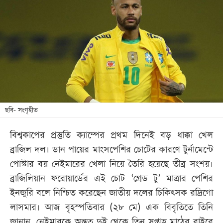
আজকের
পত্রিকা
ই-
পেপার
ছবি- সংগৃহীত
বিশ্বকাপের প্রস্তুতি ক্যাম্পের প্রথম দিনেই বড় ধাক্কা খেল
ব্রাজিল দল। ডান পায়ের মাংসপেশির চোটের কারণে টুর্নামেন্টে
পোস্টার বয় নেইমারের খেলা নিয়ে তৈরি হয়েছে তীব্র সংশয়।
ব্রাজিলিয়ান ফরোয়ার্ডের এই চোট ‘গ্রেড টু’ মাত্রার পেশির
ইনজুরি বলে নিশ্চিত করেছেন জাতীয় দলের চিকিৎসক রদ্রিগো
লাসমার। আজ বৃহস্পতিবার (২৮ মে) এক বিবৃতিতে তিনি
জানান, নেইমারকে অন্তত দুই থেকে তিন সপ্তাহ মাঠের বাইরে