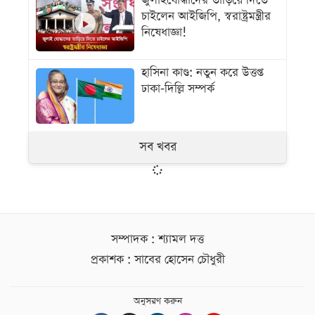
জুলাইযোদ্ধাদের তাড়িয়ে দিতে
চাইলেন আইজিপি, স্বরাষ্ট্রমন্ত্রীর
নিষেধাজ্ঞা!
হাসিনা কাণ্ড: নতুন করে উত্তপ্ত
ঢাকা-দিল্লি সম্পর্ক
সব খবর
সম্পাদক : শ্যামল দত্ত
প্রকাশক : সাবের হোসেন চৌধুরী
অনুসরণ করুন