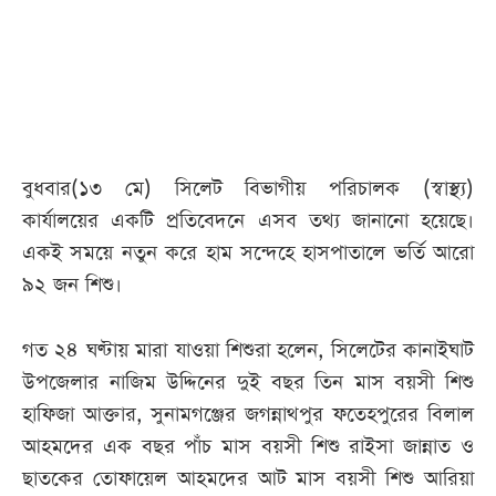
আজকের
পত্রিকা
ই-
পেপার
বুধবার(১৩ মে) সিলেট বিভাগীয় পরিচালক (স্বাস্থ্য)
কার্যালয়ের একটি প্রতিবেদনে এসব তথ্য জানানো হয়েছে।
একই সময়ে নতুন করে হাম সন্দেহে হাসপাতালে ভর্তি আরো
৯২ জন শিশু।
গত ২৪ ঘণ্টায় মারা যাওয়া শিশুরা হলেন, সিলেটের কানাইঘাট
উপজেলার নাজিম উদ্দিনের দুই বছর তিন মাস বয়সী শিশু
হাফিজা আক্তার, সুনামগঞ্জের জগন্নাথপুর ফতেহপুরের বিলাল
আহমদের এক বছর পাঁচ মাস বয়সী শিশু রাইসা জান্নাত ও
ছাতকের তোফায়েল আহমদের আট মাস বয়সী শিশু আরিয়া