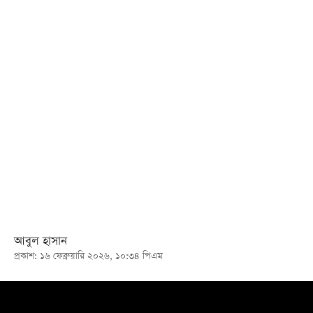
খেলা
বিনোদন
লাইফ
স্টাইল
শিক্ষা
তথ্যপ্রযুক্তি
সব
বিভাগ
ছবি
আবুল হাসান
প্রকাশ: ১৬ ফেব্রুয়ারি ২০২৬, ১০:৩৪ পিএম
ভিডিও
আর্কাইভ