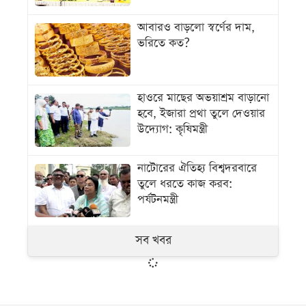
আবারও বাড়লো স্বর্ণের দাম,
ভরিতে কত?
হাওরে মাছের অভয়াশ্রম বাড়ানো
হবে, ইজারা প্রথা তুলে দেওয়ার
উদ্যোগ: কৃষিমন্ত্রী
নাটোরের ঐতিহ্য বিশ্বদরবারে
তুলে ধরতে কাজ করব:
পর্যটনমন্ত্রী
সব খবর