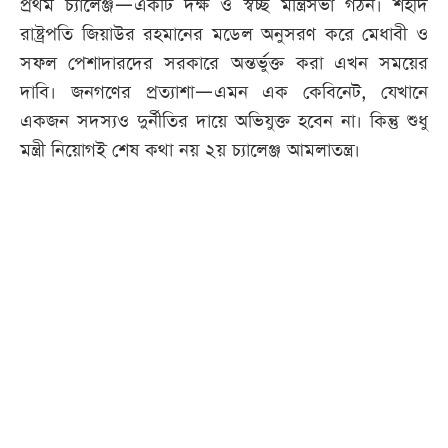
প্রথম চ্যালেঞ্জ—একটি দক্ষ ও স্বচ্ছ মন্ত্রিসভা গঠন। শহীদ
রাষ্ট্রপতি জিয়াউর রহমানের মডেল অনুসরণ করে মেধাবী ও
সফল পেশাদারদের সরকারে অন্তর্ভুক্ত করা এখন সময়ের
দাবি। জনগণের প্রত্যাশা—এমন এক কেবিনেট, যেখানে
একজন সদস্যও দুর্নীতির দায়ে অভিযুক্ত হবেন না। কিন্তু শুধু
মন্ত্রী নিয়োগই শেষ কথা নয় ২য় চ্যালেঞ্জ আমলাতন্ত্র।