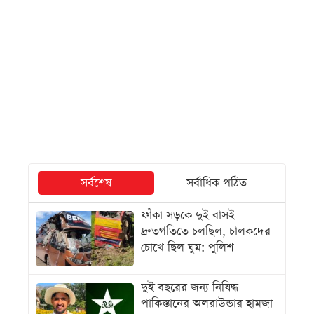
সর্বশেষ
সর্বাধিক পঠিত
ফাঁকা সড়কে দুই বাসই
দ্রুতগতিতে চলছিল, চালকদের
চোখে ছিল ঘুম: পুলিশ
দুই বছরের জন্য নিষিদ্ধ
পাকিস্তানের অলরাউন্ডার হামজা