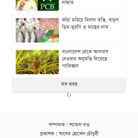
নাজার
কাঁচা মরিচে মিলল স্বস্তি, বাড়ল
ডিম-মুরগি ও মাছের দাম
বাংলাদেশ থেকে আনারস
নেওয়ার অনুমতি দিয়েছে
পাকিস্তান
সব খবর
সম্পাদক : শ্যামল দত্ত
প্রকাশক : সাবের হোসেন চৌধুরী