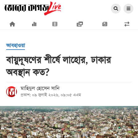
×
আবহাওয়া
বায়ুদূষণের শীর্ষে লাহোর, ঢাকার
অবস্থান কত?
প্রচ্ছদ
জাতীয়
মাহিদুল হোসেন সানি
প্রকাশ: ০৯ জুলাই ২০২৬, ০৯:০৫ এএম
রাজনীতি
অর্থনীতি
আন্তর্জাতিক
সারাদেশ