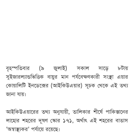
আজকের
পত্রিকা
ই-
পেপার
বৃহস্পতিবার (৯ জুলাই) সকাল সাড়ে ৮টায়
সুইজারল্যান্ডভিত্তিক বায়ুর মান পর্যবেক্ষণকারী সংস্থা এয়ার
কোয়ালিটি ইনডেক্সের (আইকিউএয়ার) সূচক থেকে এই তথ্য
জানা যায়।
আইকিউএয়ারের তথ্য অনুযায়ী, তালিকার শীর্ষে পাকিস্তানের
লাহোর শহরের দূষণ স্কোর ১৭১, অর্থাৎ এই শহরের বাতাস
‘অস্বাস্থ্যকর’ পর্যায়ে রয়েছে।