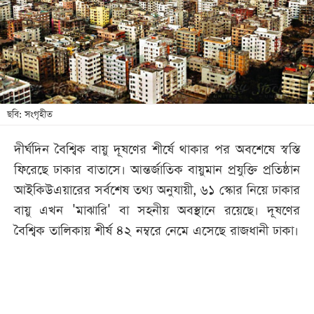
খেলা
বিনোদন
লাইফ
স্টাইল
শিক্ষা
ছবি: সংগৃহীত
তথ্যপ্রযুক্তি
দীর্ঘদিন বৈশ্বিক বায়ু দূষণের শীর্ষে থাকার পর অবশেষে স্বস্তি
সব
ফিরেছে ঢাকার বাতাসে। আন্তর্জাতিক বায়ুমান প্রযুক্তি প্রতিষ্ঠান
বিভাগ
আইকিউএয়ারের সর্বশেষ তথ্য অনুযায়ী, ৬১ স্কোর নিয়ে ঢাকার
বায়ু এখন 'মাঝারি' বা সহনীয় অবস্থানে রয়েছে। দূষণের
ছবি
বৈশ্বিক তালিকায় শীর্ষ ৪২ নম্বরে নেমে এসেছে রাজধানী ঢাকা।
ভিডিও
আর্কাইভ