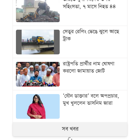
সহিংসতা, ৭ মাসে নিহত ৪৪
সেতুর রেলিং ভেঙে ঝুলে আছে
ট্রাক
রাষ্ট্রপতি প্রার্থীর নাম ঘোষণা
করলো জামায়াত জোট
‘যৌন ডাক্তার’ বলে অপপ্রচার,
মুখ খুললেন তাসনিম জারা
সব খবর