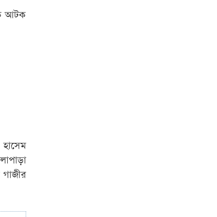
তা অমানবিক : দিলীপ
ঘোষ
কে আটক
ঢাকায় প্রাইভেট
প্র্যাকটিস করার সময়
চিকিৎসককে
হাতেনাতে ধরলেন
স্বাস্থ্যমন্ত্রী
ভারত কেন শেখ
হাসিনাকে বক্তব্য
দেওয়ার সুযোগ দিল,
 হাসেম
প্রশ্ন স্বরাষ্ট্রমন্ত্রীর
কলাপাড়া
 গাজীর
আখাউড়া
সিএনজি
চালিত অটোরিকশা
শ্রমিক ইউনিয়নের
কমিটি গঠন