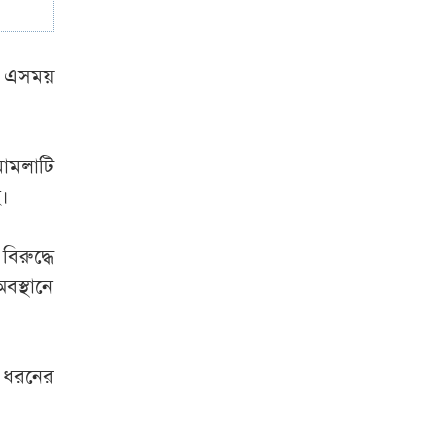
আওয়ামী লীগ শত্রু
নয়, তারা আমাদের
। এসময়
মিত্র: বিএনপির এমপি
তনু হত্যা
সাবেক
ামলাটি
সেনাসদস্য হাফিজুরের
ে।
জামিন স্থগিত,
আত্মসমর্পণের নির্দেশ
িরুদ্ধে
বস্থানে
 ধরনের