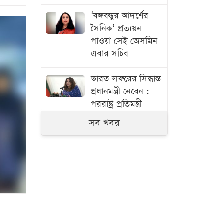
‘বঙ্গবন্ধুর আদর্শের
সৈনিক’ প্রত্যয়ন
পাওয়া সেই জেসমিন
এবার সচিব
ভারত সফরের সিদ্ধান্ত
প্রধানমন্ত্রী নেবেন :
পররাষ্ট্র প্রতিমন্ত্রী
সব খবর
বিমানবন্দরে
ভিআইপি-সিআইপিসহ
সবাইকে বাধ্যতামূলক
নিরাপত্তা তল্লাশির
নির্দেশ
বাংলাদেশে যা চলছে,