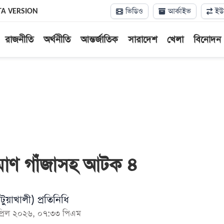
ভিডিও
আর্কাইভ
ইউন
TA VERSION
রাজনীতি
অর্থনীতি
আন্তর্জাতিক
সারাদেশ
খেলা
বিনোদন
মাণ গাঁজাসহ আটক ৪
টুয়াখালী) প্রতিনিধি
প্রিল ২০২৬, ০৭:৩৩ পিএম