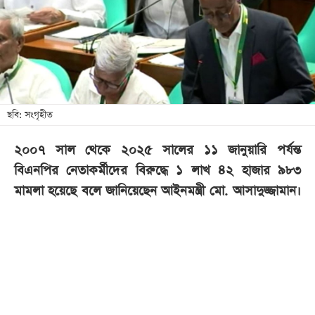
খেলা
বিনোদন
লাইফ
স্টাইল
শিক্ষা
ছবি: সংগৃহীত
তথ্যপ্রযুক্তি
২০০৭ সাল থেকে ২০২৫ সালের ১১ জানুয়ারি পর্যন্ত
সব
বিএনপির নেতাকর্মীদের বিরুদ্ধে ১ লাখ ৪২ হাজার ৯৮৩
বিভাগ
মামলা হয়েছে বলে জানিয়েছেন আইনমন্ত্রী মো. আসাদুজ্জামান।
ছবি
ভিডিও
আর্কাইভ