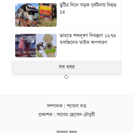
ছুটির দিনে সড়ক দুর্ঘটনায় নিহত
১৫
ভারতে শব্দদূষণ নিয়ন্ত্রণে ১২৭৯
মসজিদের মাইক অপসারণ
সব খবর
সম্পাদক : শ্যামল দত্ত
প্রকাশক : সাবের হোসেন চৌধুরী
অনুসরণ করুন