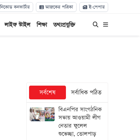
িকোড কনভার্টার
আজকের পত্রিকা
ই-পেপার
লাইফ স্টাইল
শিক্ষা
তথ্যপ্রযুক্তি
সর্বশেষ
সর্বাধিক পঠিত
বিএনপির সাংগঠনিক
সভায় আওয়ামী লীগ
নেতার ফুলেল
শুভেচ্ছা, তোলপাড়