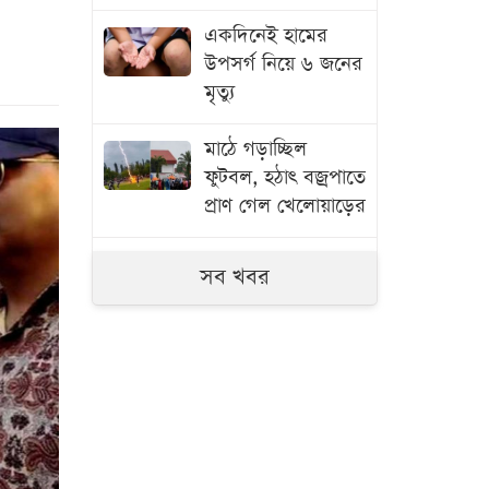
একদিনেই হামের
উপসর্গ নিয়ে ৬ জনের
মৃত্যু
মাঠে গড়াচ্ছিল
ফুটবল, হঠাৎ বজ্রপাতে
প্রাণ গেল খেলোয়াড়ের
১ মাসে সড়কে প্রাণ
সব খবর
হারিয়েছেন ৪১৬ জন
ট্রাম্পের বিরুদ্ধে
আবারও সরব
অলিভিয়া রদ্রিগো
জুলাই স্মৃতি জাদুঘরে