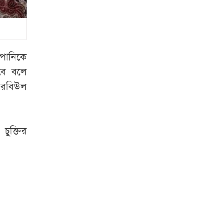
যা যা দেখবেন
দর্শনার্থীরা
রাষ্ট্রপতি নির্বাচনের
তারিখ ঘোষণা
পানিকে
হবে বলে
সচিবালয়ের সামনে
খ রবিউল
অতিরিক্ত পুলিশ
মোতায়েন
আইজিপির মন্তব্যে
চুক্তির
তোলপাড়
স্যার,
এগুলোকে কি নিয়ে
যাবো বাহিরে
বিরোধীদলীয় নেতা
‘আমরা কাউকে
অসম্মান করতে