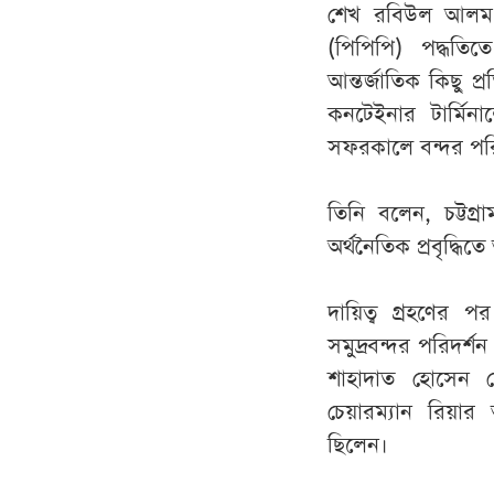
শেখ রবিউল আলম জা
(পিপিপি) পদ্ধতিত
আন্তর্জাতিক কিছু প
কনটেইনার টার্মি
সফরকালে বন্দর পরিদ
তিনি বলেন, চট্টগ
অর্থনৈতিক প্রবৃদ্ধি
দায়িত্ব গ্রহণের প
সমুদ্রবন্দর পরিদর্
শাহাদাত হোসেন সেল
চেয়ারম্যান রিয়ার অ
ছিলেন।