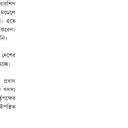
নারশিপ
 মডেলে
ছে। এতে
 করেন।
িনি।
 দেশের
চ্ছে।
 প্রধান
দ সদস্য
ৃপক্ষের
উপস্থিত