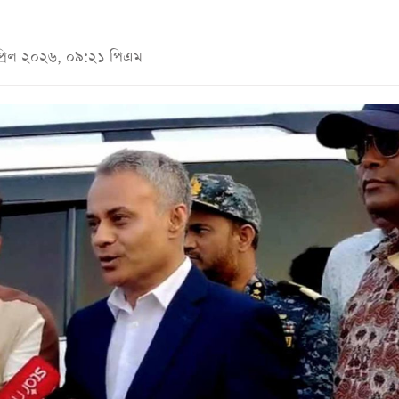
প্রিল ২০২৬, ০৯:২১ পিএম