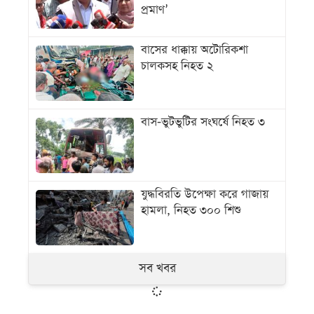
প্রমাণ’
বাসের ধাক্কায় অটোরিকশা
চালকসহ নিহত ২
বাস-ভুটভুটির সংঘর্ষে নিহত ৩
যুদ্ধবিরতি উপেক্ষা করে গাজায়
হামলা, নিহত ৩০০ শিশু
সব খবর