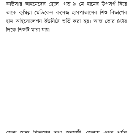
কাউসার আহমেদের ছেলে। গত ৯ মে হামের উপসর্গ নিয়ে
তাকে কুমিল্লা মেডিকেল কলেজ হাসপাতালের শিশু বিভাগের
হাম আইসোলেশন ইউনিটে ভর্তি করা হয়। আজ ভোর ৪টার
দিকে শিশুটি মারা যায়।
জেলা স্বাস্থ্য বিভাগের তথ্য অনুযায়ী, জেলায় এখন পর্যন্ত