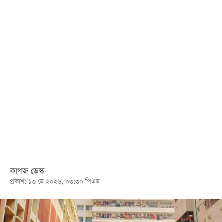
খেলা
বিনোদন
লাইফ
স্টাইল
শিক্ষা
তথ্যপ্রযুক্তি
সব
বিভাগ
ছবি
কাগজ ডেস্ক
প্রকাশ: ১৩ মে ২০২৬, ০৩:৩০ পিএম
ভিডিও
আর্কাইভ