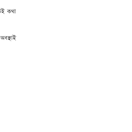
উই কথা
বস্থাই