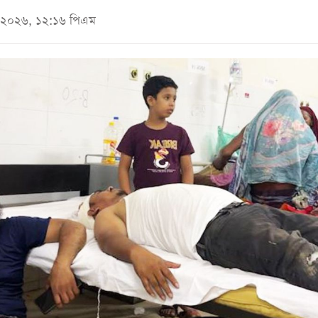
মে ২০২৬, ১২:১৬ পিএম