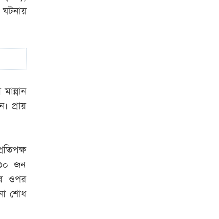
 ঘটনায়
রাশেদ খান
‘জামায়াত-এনসিপির
প্রতিক্রিয়াকে স্বাগত
জানাই’
মান্নান
। প্রায়
তিপক্ষ
 ৩০ জন
ের ওপর
না শোধ