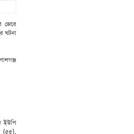
কঠোর ভিসানীতি, যা
বললেন মার্কিন
পররাষ্ট্রমন্ত্রী
র জেরে
১৮ তলা থেকে লাফ
ের ঘটনা
দিয়েও অলৌকিকভাবে
বেঁচে গেলেন তরুণী
ালগঞ্জ
ফের জকসু নেতার
ওপর হামলার
অভিযোগ ছাত্রদলের
বিরুদ্ধে
সারজিস
ডকুমেন্টারিটা দেখলে
মনে হয় জুলাইয়ে
ান ইউপি
কোনো গণঅভ্যুত্থান
 (৫৫),
হয় নাই