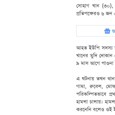
সোহাগ খান (৩০),
প্রতিপক্ষেরও ৬ জন 
গ
আহত ইউপি সদস্য ছা
খানের মুদি দোকান 
৯ মাস আগে পাওনা ট
এ ঘটনায় তখন থানা
গামা, রুবেল, মো
পরিকল্পিতভাবে প
হামলা চালায়। হাম
করনেনি বলেও ওই ইউ