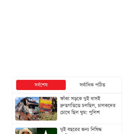
সর্বশেষ
সর্বাধিক পঠিত
ফাঁকা সড়কে দুই বাসই
দ্রুতগতিতে চলছিল, চালকদের
চোখে ছিল ঘুম: পুলিশ
দুই বছরের জন্য নিষিদ্ধ