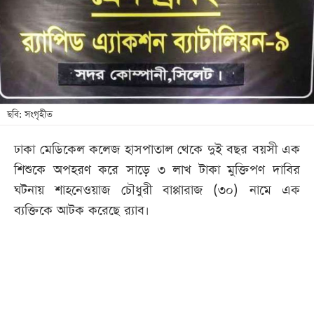
খেলা
বিনোদন
লাইফ
স্টাইল
শিক্ষা
ছবি: সংগৃহীত
তথ্যপ্রযুক্তি
ঢাকা মেডিকেল কলেজ হাসপাতাল থেকে দুই বছর বয়সী এক
সব
শিশুকে অপহরণ করে সাড়ে ৩ লাখ টাকা মুক্তিপণ দাবির
বিভাগ
ঘটনায় শাহনেওয়াজ চৌধুরী বাপ্পারাজ (৩০) নামে এক
ব্যক্তিকে আটক করেছে র‌্যাব।
ছবি
ভিডিও
আর্কাইভ