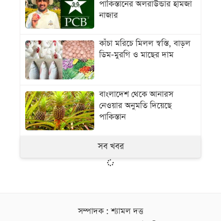
পাকিস্তানের অলরাউন্ডার হামজা
নাজার
কাঁচা মরিচে মিলল স্বস্তি, বাড়ল
ডিম-মুরগি ও মাছের দাম
বাংলাদেশ থেকে আনারস
নেওয়ার অনুমতি দিয়েছে
পাকিস্তান
সব খবর
সম্পাদক : শ্যামল দত্ত