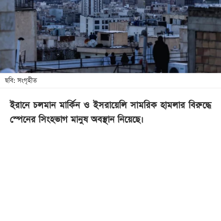
খেলা
বিনোদন
লাইফ
স্টাইল
শিক্ষা
ছবি: সংগৃহীত
তথ্যপ্রযুক্তি
ইরানে চলমান মার্কিন ও ইসরায়েলি সামরিক হামলার বিরুদ্ধে
সব
স্পেনের সিংহভাগ মানুষ অবস্থান নিয়েছে।
বিভাগ
ছবি
ভিডিও
আর্কাইভ