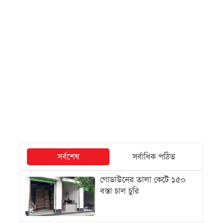
সর্বশেষ
সর্বাধিক পঠিত
গোডাউনের তালা কেটে ১৫০
বস্তা চাল চুরি