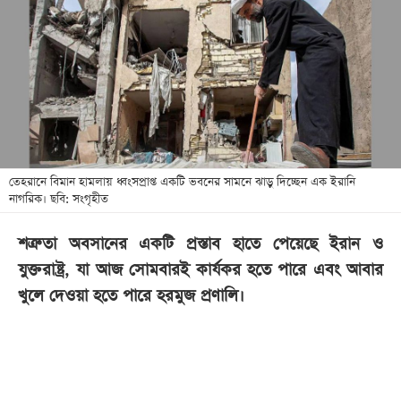
খেলা
বিনোদন
লাইফ
স্টাইল
শিক্ষা
তথ্যপ্রযুক্তি
তেহরানে বিমান হামলায় ধ্বংসপ্রাপ্ত একটি ভবনের সামনে ঝাড়ু দিচ্ছেন এক ইরানি
নাগরিক। ছবি: সংগৃহীত
সব
বিভাগ
শত্রুতা অবসানের একটি প্রস্তাব হাতে পেয়েছে ইরান ও
যুক্তরাষ্ট্র, যা আজ সোমবারই কার্যকর হতে পারে এবং আবার
ছবি
খুলে দেওয়া হতে পারে হরমুজ প্রণালি।
ভিডিও
আর্কাইভ