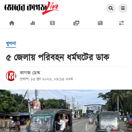
×
খুলনা
৫ জেলায় পরিবহন ধর্মঘটের ডাক
প্রচ্ছদ
কাগজ ডেস্ক
প্রকাশ: ১৩ জুন ২০২৬, ০৯:১৩ এএম
জাতীয়
রাজনীতি
অর্থনীতি
আন্তর্জাতিক
সারাদেশ