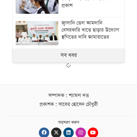
প্রকাশ
জ্বালানি তেল আমদানি
বেসরকারি খাতে ছাড়ার উদ্যোগ
স্থগিতের দাবি জামায়াতের
সব খবর
সম্পাদক : শ্যামল দত্ত
প্রকাশক : সাবের হোসেন চৌধুরী
অনুসরণ করুন