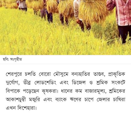
খেলা
বিনোদন
লাইফ
স্টাইল
শিক্ষা
তথ্যপ্রযুক্তি
ছবি: সংগৃহীত
সব
শেরপুরে চলতি বোরো মৌসুমে বন্যহাতির তাণ্ডব, প্রাকৃতিক
বিভাগ
দুর্যোগ, তীব্র লোডশেডিং এবং ডিজেল ও শ্রমিক সংকটে
বিপাকে পড়েছেন কৃষকরা। ধানের কম বাজারমূল্য, শ্রমিকের
ছবি
আকাশচুম্বী মজুরি এবং ব্যাংক ঋণের চাপে জেলার চাষিরা
এখন দিশেহারা।
ভিডিও
আর্কাইভ