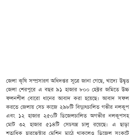
আজকের
পত্রিকা
ই-
পেপার
জেলা কৃষি সম্প্রসারণ অধিদপ্তর সূত্রে জানা গেছে, খাদ্যে উদ্বৃত্ত
জেলা শেরপুরে এ বছর ৯১ হাজার ৮০০ হেক্টর জমিতে উচ্চ
ফলনশীল বোরো ধানের আবাদ করা হয়েছে। আবাদ সফল
করতে জেলায় সেচ কাজে ২৯৮টি বিদ্যুৎচালিত গভীর নলকূপ
এবং ১২ হাজার ২৫০টি ডিজেলচালিত অগভীর নলকূপসহ
মোট ৩২ হাজার ৫১৪টি সেচযন্ত্র চালু রয়েছে। এ ছাড়া
শতাধিক হারভেস্টার মেশিন মাঠে থাকলেও ডিজেল সংকটে