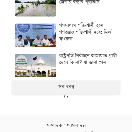
জেলায় বন্যার পূর্বাভাস
গণমাধ্যম শক্তিশালী হলে
গণতন্ত্রও শক্তিশালী হবে: মির্জা
ফখরুল
রাষ্ট্রপতি নির্বাচনে জামায়াত প্রার্থী
দেবে কি না? যা জানা গেল
সব খবর
সম্পাদক : শ্যামল দত্ত