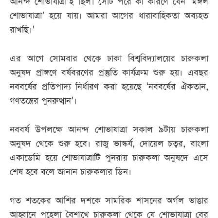
আনন্দ শোভাযাত্রা’ই ছিল। সেটি পরে কী কারণে যেন ‘মঙ্গল
শোভাযাত্রা’ হয়ে যায়। আমরা আগের ধারাবাহিকতা অব্যহত
রাখছি।’
এর আগে সোমবার থেকে ঢাকা বিশ্ববিদ্যালয়ের চারুকলা
অনুষদ প্রাঙ্গণে বর্ষবরণের প্রস্তুতি কার্যক্রম শুরু হয়। এবছর
নববর্ষের প্রতিপাদ্য নির্ধারণ করা হয়েছে ‘নববর্ষের ঐকতান,
গণতন্ত্রের পুনরুত্থান’।
নববর্ষ উপলক্ষে আনন্দ শোভাযাত্রা সকাল ৯টায় চারুকলা
অনুষদ থেকে শুরু হবে। রাজু ভাস্কর্য, দোয়েল চত্বর, বাংলা
একাডেমি হয়ে শোভাযাত্রাটি পুনরায় চারুকলা অনুষদে এসে
শেষ হবে বলে জানান চারুকলার ডিন।
গত শতকের আশির দশকে সামরিক শাসনের অর্গল ভাঙার
আহ্বানে পহেলা বৈশাখে চারুকলা থেকে যে শোভাযাত্রা বের