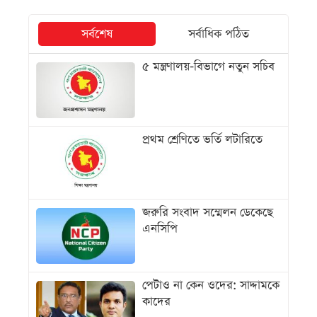
সর্বশেষ
সর্বাধিক পঠিত
৫ মন্ত্রণালয়-বিভাগে নতুন সচিব
প্রথম শ্রেণিতে ভর্তি লটারিতে
জরুরি সংবাদ সম্মেলন ডেকেছে
এনসিপি
পেটাও না কেন ওদের: সাদ্দামকে
কাদের