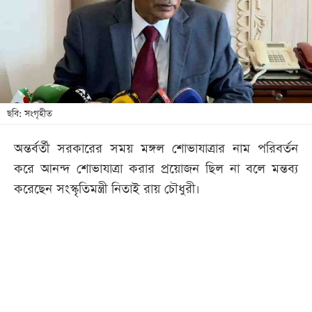
খেলা
বিনোদন
লাইফ
স্টাইল
শিক্ষা
ছবি: সংগৃহীত
তথ্যপ্রযুক্তি
অন্তর্বর্তী সরকারের সময় মঙ্গল শোভাযাত্রার নাম পরিবর্তন
সব
করে আনন্দ শোভাযাত্রা করার প্রয়োজন ছিল না বলে মন্তব্য
বিভাগ
করেছেন সংস্কৃতিমন্ত্রী নিতাই রায় চৌধুরী।
ছবি
ভিডিও
আর্কাইভ