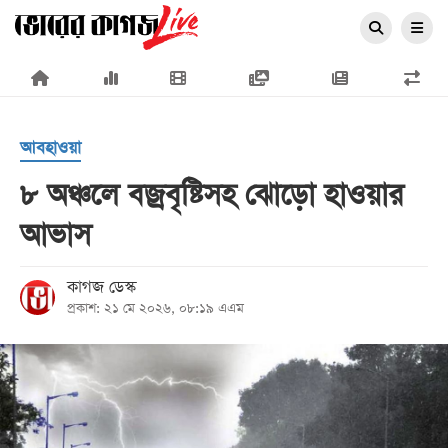
×
আবহাওয়া
৮ অঞ্চলে বজ্রবৃষ্টিসহ ঝোড়ো হাওয়ার
আভাস
প্রচ্ছদ
জাতীয়
কাগজ ডেস্ক
প্রকাশ: ২১ মে ২০২৬, ০৮:১৯ এএম
রাজনীতি
অর্থনীতি
আন্তর্জাতিক
সারাদেশ