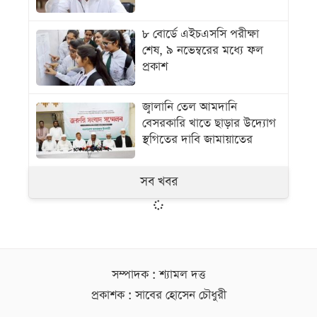
৮ বোর্ডে এইচএসসি পরীক্ষা
শেষ, ৯ নভেম্বরের মধ্যে ফল
প্রকাশ
জ্বালানি তেল আমদানি
বেসরকারি খাতে ছাড়ার উদ্যোগ
স্থগিতের দাবি জামায়াতের
সব খবর
সম্পাদক : শ্যামল দত্ত
প্রকাশক : সাবের হোসেন চৌধুরী