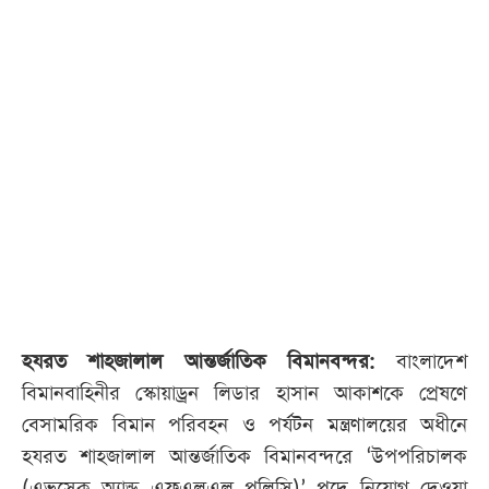
হযরত শাহজালাল আন্তর্জাতিক বিমানবন্দর:
বাংলাদেশ
বিমানবাহিনীর স্কোয়াড্রন লিডার হাসান আকাশকে প্রেষণে
বেসামরিক বিমান পরিবহন ও পর্যটন মন্ত্রণালয়ের অধীনে
হযরত শাহজালাল আন্তর্জাতিক বিমানবন্দরে ‘উপপরিচালক
(এভসেক অ্যান্ড এফএলএল পলিসি)’ পদে নিয়োগ দেওয়া