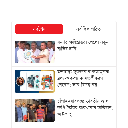
সর্বশেষ
সর্বাধিক পঠিত
বন্যায় ক্ষতিগ্রস্তরা পেলো নতুন
বাড়ির চাবি
জনস্বাস্থ্য সুরক্ষায় বাধ্যতামূলক
ফ্রন্ট-অব-প্যাক সতর্কীকরণ
লেবেল: আর বিলম্ব নয়
চাঁপাইনবাবগঞ্জে ভারতীয় জাল
রুপি তৈরির কারখানায় অভিযান,
আটক ২