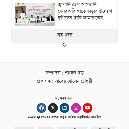
জ্বালানি তেল আমদানি
বেসরকারি খাতে ছাড়ার উদ্যোগ
স্থগিতের দাবি জামায়াতের
সব খবর
সম্পাদক : শ্যামল দত্ত
প্রকাশক : সাবের হোসেন চৌধুরী
অনুসরণ করুন
২০২৬
ভোরের কাগজ কর্তৃক সর্বস্বত্ব স্বত্বাধিকার সংরক্ষিত