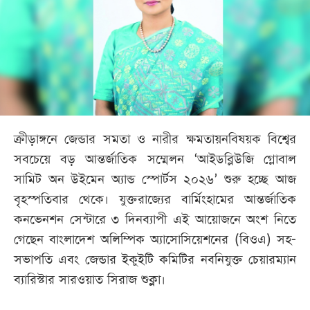
খেলা
বিনোদন
লাইফ
স্টাইল
শিক্ষা
তথ্যপ্রযুক্তি
ক্রীড়াঙ্গনে জেন্ডার সমতা ও নারীর ক্ষমতায়নবিষয়ক বিশ্বের
সবচেয়ে বড় আন্তর্জাতিক সম্মেলন ‘আইডব্লিউজি গ্লোবাল
সব
বিভাগ
সামিট অন উইমেন অ্যান্ড স্পোর্টস ২০২৬’ শুরু হচ্ছে আজ
বৃহস্পতিবার থেকে। যুক্তরাজ্যের বার্মিংহামের আন্তর্জাতিক
ছবি
কনভেনশন সেন্টারে ৩ দিনব্যাপী এই আয়োজনে অংশ নিতে
গেছেন বাংলাদেশ অলিম্পিক অ্যাসোসিয়েশনের (বিওএ) সহ-
সভাপতি এবং জেন্ডার ইকুইটি কমিটির নবনিযুক্ত চেয়ারম্যান
ভিডিও
ব্যারিস্টার সারওয়াত সিরাজ শুক্লা।
আর্কাইভ