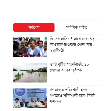
সর্বশেষ
সর্বাধিক পঠিত
কিসের হাসিনা! মাঝেমধ্যে শুধু
আওয়াজ-টাওয়াজ শোনা যায় :
স্বরাষ্ট্রমন্ত্রী
ভারি বৃষ্টির সতর্কবার্তা, ১০
জেলায় বন্যার পূর্বাভাস
গণমাধ্যম শক্তিশালী হলে
গণতন্ত্রও শক্তিশালী হবে: মির্জা
ফখরুল