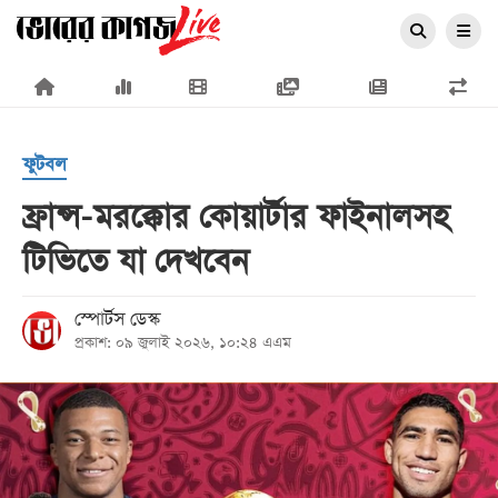
×
ফুটবল
ফ্রান্স-মরক্কোর কোয়ার্টার ফাইনালসহ
টিভিতে যা দেখবেন
প্রচ্ছদ
জাতীয়
স্পোর্টস ডেস্ক
প্রকাশ: ০৯ জুলাই ২০২৬, ১০:২৪ এএম
রাজনীতি
অর্থনীতি
আন্তর্জাতিক
সারাদেশ