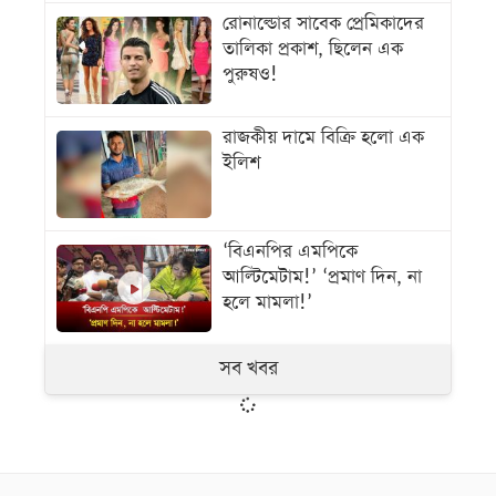
রোনাল্ডোর সাবেক প্রেমিকাদের
তালিকা প্রকাশ, ছিলেন এক
পুরুষও!
রাজকীয় দামে বিক্রি হলো এক
ইলিশ
‘বিএনপির এমপিকে
আল্টিমেটাম!’ ‘প্রমাণ দিন, না
হলে মামলা!’
সব খবর