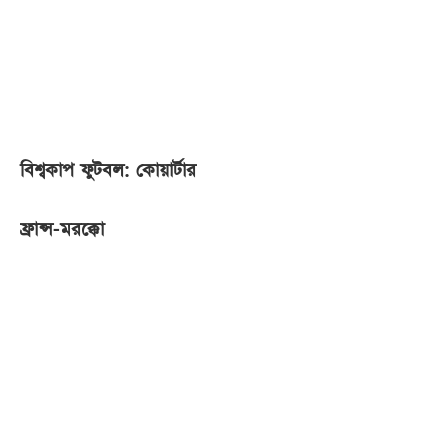
আজকের
পত্রিকা
ই-
পেপার
বিশ্বকাপ ফুটবল: কোয়ার্টার
ফ্রান্স-মরক্কো