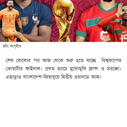
খেলা
বিনোদন
লাইফ
স্টাইল
শিক্ষা
ছবি: সংগৃহীত
তথ্যপ্রযুক্তি
শেষ ষোলোর পর আজ থেকে শুরু হতে যাচ্ছে বিশ্বকাপের
সব
কোয়ার্টার ফাইনাল। প্রথম ম্যাচে মুখোমুখি ফ্রান্স ও মরক্কো।
বিভাগ
এছাড়াও বাংলাদেশ-জিম্বাবুয়ে দ্বিতীয় ওয়ানডে আজ।
ছবি
ভিডিও
আর্কাইভ