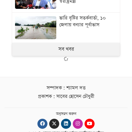
স্বরাষ্ট্রমন্ত্রী
ভারি বৃষ্টির সতর্কবার্তা, ১০
জেলায় বন্যার পূর্বাভাস
সব খবর
সম্পাদক : শ্যামল দত্ত
প্রকাশক : সাবের হোসেন চৌধুরী
অনুসরণ করুন