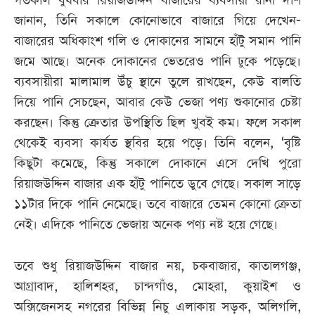
গতকাল বুধবার রিয়াজউদ্দিন বাজারের ব্যবসায়ী রানা দাশ
জানান, তিনি সকালে কোনোভাবে বাজারে গিয়ে দেখেন-
বাজারের অধিকাংশ গলি ও দোকানের সামনে হাঁটু সমান পানি
জমে আছে। অনেক দোকানের ভেতরেও পানি ঢুকে পড়েছে।
ব্যবসায়ীরা মালামাল উঁচু স্থানে তুলে রাখছেন, কেউ বালতি
দিয়ে পানি সেচছেন, আবার কেউ ভেজা পণ্য শুকানোর চেষ্টা
করছেন। কিন্তু ক্রেতার উপস্থিতি ছিল খুবই কম। ফলে সকাল
থেকেই ব্যবসা কার্যত স্থবির হয়ে পড়ে। তিনি বলেন, ‘বৃষ্টি
কিছুটা কমেছে, কিন্তু সকালে দোকানে এসে দেখি পুরো
রিয়াজউদ্দিন বাজার এক হাঁটু পানিতে ডুবে গেছে। সকাল সাড়ে
১১টার দিকে পানি নেমেছে। তবে বাজারে তেমন কোনো ক্রেতা
নেই। এদিকে পানিতে ভেজায় অনেক পণ্য নষ্ট হয়ে গেছে।
তবে শুধু রিয়াজউদ্দিন বাজার নয়, চকবাজার, কাতালগঞ্জ,
আগ্রাবাদ, হালিশহর, চান্দগাঁও, মোহরা, কুয়াইশ ও
অক্সিজেনসহ নগরের বিভিন্ন নিচু এলাকায় সড়ক, অলিগলি,