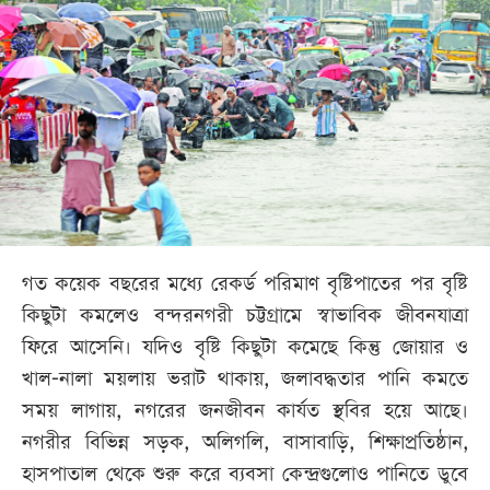
আজকের
পত্রিকা
ই-
পেপার
গত কয়েক বছরের মধ্যে রেকর্ড পরিমাণ বৃষ্টিপাতের পর বৃষ্টি
কিছুটা কমলেও বন্দরনগরী চট্টগ্রামে স্বাভাবিক জীবনযাত্রা
ফিরে আসেনি। যদিও বৃষ্টি কিছুটা কমেছে কিন্তু জোয়ার ও
খাল-নালা ময়লায় ভরাট থাকায়, জলাবদ্ধতার পানি কমতে
সময় লাগায়, নগরের জনজীবন কার্যত স্থবির হয়ে আছে।
নগরীর বিভিন্ন সড়ক, অলিগলি, বাসাবাড়ি, শিক্ষাপ্রতিষ্ঠান,
হাসপাতাল থেকে শুরু করে ব্যবসা কেন্দ্রগুলোও পানিতে ডুবে